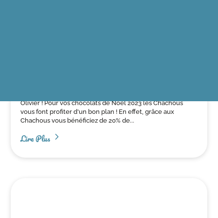
Vente de chocolats de Noël
2023 au profit des Chachous de
Chacha
18 octobre 2023
|
Achats solidaires
,
Actualités de
l'association
,
Actualités des chachous
Pour NOËL faites-vous plaisir et réalisez un achat solidaire
en choisissant les chocolats et autres gourmandises Alex
Olivier ! Pour vos chocolats de Noël 2023 les Chachous
vous font profiter d'un bon plan ! En effet, grâce aux
Chachous vous bénéficiez de 20% de...
Lire Plus