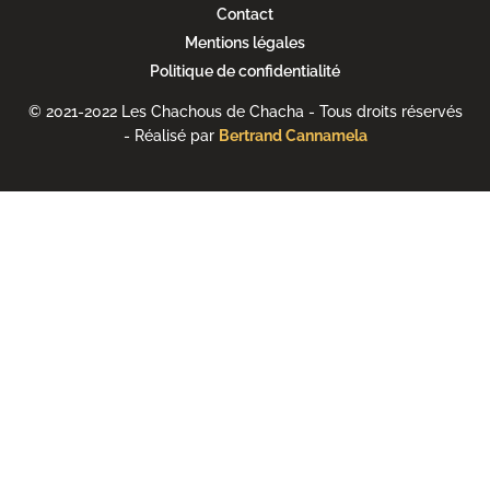
Contact
Mentions légales
Politique de confidentialité
© 2021-2022 Les Chachous de Chacha - Tous droits réservés
- Réalisé par
Bertrand Cannamela
Clos
this
modu
Fermeture temporaire de
l'association pour l'année
2026