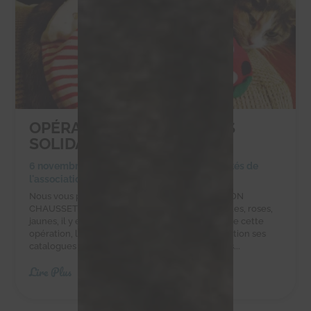
OPÉRATION CHAUSSETTES
SOLIDAIRES
6 novembre 2023
|
Achats solidaires
,
Actualités de
l'association
,
Actualités des chachous
Nous vous proposons de participer à L’OPÉRATION
CHAUSSETTES SOLIDAIRESUnies, à motifs, bleues, roses,
jaunes, il y en a pour tous les goûts !Partenaire de cette
opération, l’entreprise POM DE PIN met à disposition ses
catalogues pour que l’association rassemble des...
Lire Plus