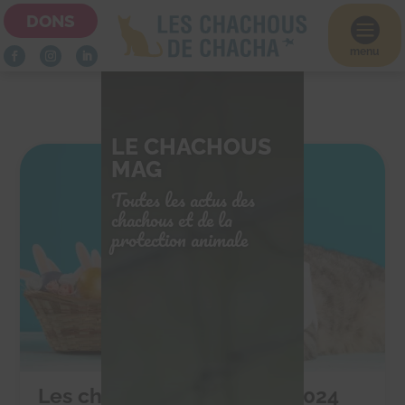
DONS

menu
LE CHACHOUS
MAG
Toutes les actus des
chachous et de la
protection animale
Les chocolats de Pâques 2024