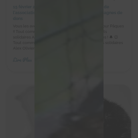
15 février 2024
|
Achats solidaires
,
Actualités de
l'association
,
Actualités des chachous
,
Campagnes de
dons
Vous les avez adorés à Noël, ils sont de retour pour Pâques
!! Tout comme les cloches, les délicieux chocolats
solidaires Alex Olivier sont de retour pour Pâques ! 🔔 😉
Tout comme les cloches, les délicieux chocolats solidaires
Alex Olivier sont de retour pour Pâques...
Lire Plus