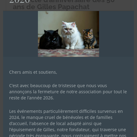
ans de Gilles Papachat
24 mai 2023
|
Actualités de l'association
Cette année papachat Gilles, le papa de tous les chachous,
fête ses 50 ans (le 27 juin) ! Pour l’occasion on vous met au
défi pendant 50 jours - du 5 juin au 24 juillet - de récolter
50.000 euros afin d’offrir un sanctuaire aux chachous
inadoptables car trop...
Lire Plus
Chers amis et soutiens,
C’est avec beaucoup de tristesse que nous vous
annonçons la fermeture de notre association pour tout le
reste de l’année 2026.
Les événements particulièrement difficiles survenus en
2024, le manque cruel de bénévoles et de familles
d’accueil, l'absence de local adapté ainsi que
l’épuisement de Gilles, notre fondateur, qui traverse une
période très éprouvante, nous contraignent à mettre nos