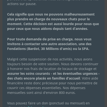
actions sur pause.
Cela signifie que nous ne pouvons malheureusement
plus prendre en charge de nouveaux chats pour le
Les chocolats de Pâques 2023
moment. Cette décision est aussi lourde pour nous que
pour ceux que nous aidons depuis tant d’années.
16 février 2023
|
Actualités de l'association
,
Campagnes de dons
Pour toute demande de prise en charge, nous vous
Vous les avez adorés à Noël, ils sont de retour pour Pâques
invitons à contacter une autre association, une des
!! Tout comme les cloches, les délicieux chocolats
Fondations (Bardot, 30 Millions d'amis) ou la SPA.
solidaires Alex Olivier sont de retour pour Pâques ! 🔔 😉
Tout comme les cloches, les délicieux chocolats solidaires
Malgré cette suspension de nos activités, nous avons
Alex Olivier sont de retour pour Pâques !...
toujours besoin de votre soutien. Nous devons continuer
Lire Plus
à honorer nos frais de location de locaux de stockage et
assurer les soins courants - et les éventuelles urgences -
des chats encore placés en familles d’accueil
. Votre aide
financière reste donc précieuse pour nous permettre de
couvrir ces dépenses essentielles. Nos dépenses
mensuelles sont ainsi d'environ 800 euros.
Vous pouvez faire un don (ponctuel ou mensuel) en