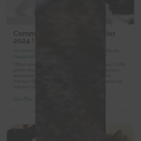
Commandez notre calendrier
2024 !
23 novembre 2023
|
Achats solidaires
,
Actualités de
l'association
Offrez-vous ou à vos proches notre calendrier 2024 ! Cette
année, nous souhaitions mettre en avant nos chachous
abîmés par la vie, mais qui nous donnent tellement
d'amour ! 😻😻😻 Titus a eu un accident qui l'empêche de
marcher normalement, mais aujourd'hui il nous...
Lire Plus