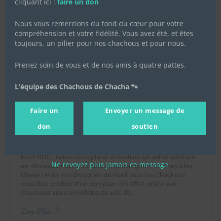
cliquant ici :
faire un don
Nous vous remercions du fond du cœur pour votre
compréhension et votre fidélité. Vous avez été, et êtes
toujours, un pilier pour nos chachous et pour nous.
Prenez soin de vous et de nos amis à quatre pattes.
L’équipe des Chachous de Chacha 🐾
Vente de chocolats de Noël
2022 au profit des Chachous de
Faire un
Envoyer un message de
Chacha
don
soutien
22 octobre 2022
|
Achats solidaires
,
Actualités de
l'association
,
Actualités des chachous
Pour NOËL faites-vous plaisir et réalisez un achat solidaire
Ne revoyez plus jamais ce message.
en choisissant les chocolats et autres gourmandises Alex
Olivier ! Pour vos chocolats de Noël 2022 les Chachous
vous font profiter d'un bon plan ! En effet, grâce aux
Chachous vous bénéficiez de 10% de...
Lire Plus