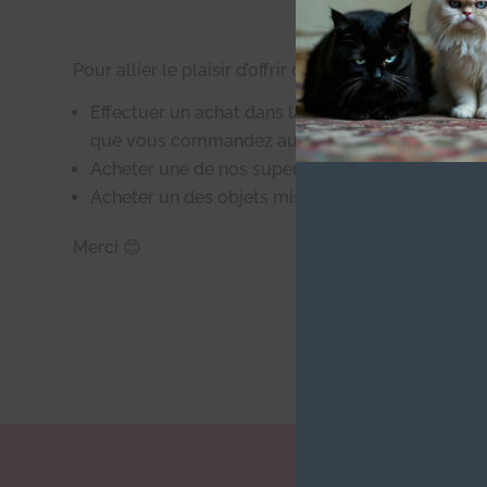
Pour allier le plaisir d’offrir ou de s’offrir un bel 
Effectuer un achat dans la boutique Facebook « C
que vous commandez au profit des Chachous d
Acheter une de nos superbes cartes postales en
Acheter un des objets mis en vente lors des jou
Merci 😊