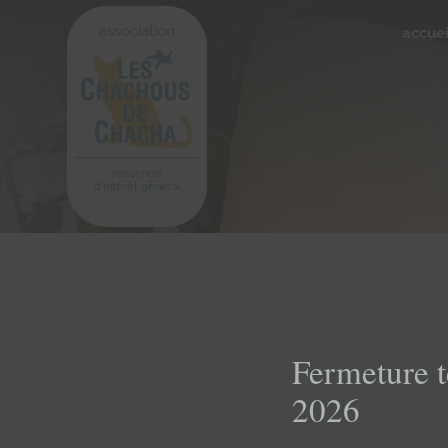
association
accuei
reconnue
d'intérêt général
Fermeture t
2026