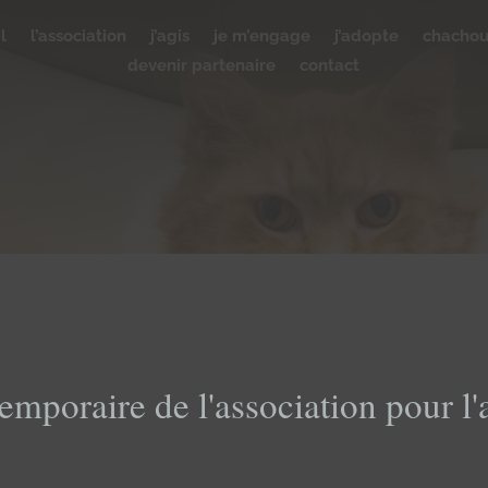
l
l’association
j’agis
je m’engage
j’adopte
chacho
devenir partenaire
contact
emporaire de l'association pour l