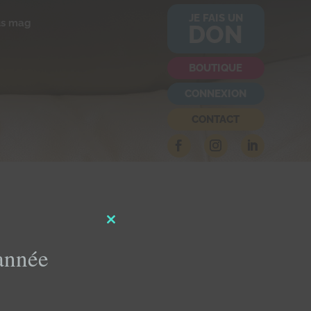
JE FAIS UN
us mag
DON
BOUTIQUE
CONNEXION
CONTACT
Close
this
'année
module