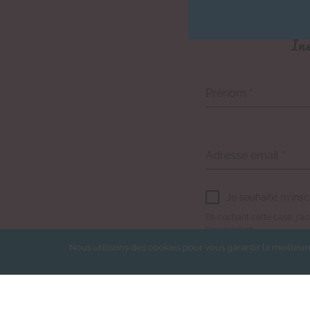
Ins
Prénom
*
Adresse email
*
Je souhaite m'insc
En cochant cette case, j'acc
l'association.
Nous utilisons des cookies pour vous garantir la meilleur