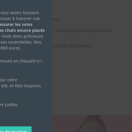
 nous avons toujours
tinuer à honorer nos
chous de Chacha, vous pouvez :
ssurer les soins
des chats encore placés
 :
https://goo.gl/euLthM
(n’oubliez pas de préciser
e reste donc précieuse
ses essentielles. Nos
ans le menu de la page pour les découvrir)
 800 euros.
uel) en cliquant ici :
ur votre
été, et êtes toujours,
re pattes.
ge de soutien