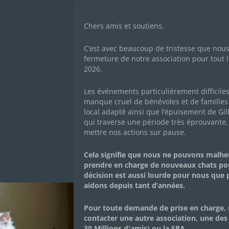
Chers amis et soutiens,
C’est avec beaucoup de tristesse que nou
fermeture de notre association pour tout l
2026.
 LES CHACHOUS DE
Les événements particulièrement difficile
manque cruel de bénévoles et de familles 
local adapté ainsi que l’épuisement de Gil
A : MÉTHODE N°1 11
qui traverse une période très éprouvante,
mettre nos actions sur pause.
 UN ACHAT SOLIDAIR
Cela signifie que nous ne pouvons malh
prendre en charge de nouveaux chats po
décision est aussi lourde pour nous que
CHATS SOLIDAIRES
aidons depuis tant d’années.
Pour toute demande de prise en charge, 
contacter une autre association, une des
30 Millions d'amis) ou la SPA.