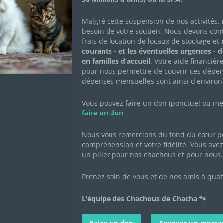
Malgré cette suspension de nos activités,
besoin de votre soutien. Nous devons con
objet, des bijoux, etc. et le geste solidaire pour aider les Cha
frais de location de locaux de stockage et
a
courants - et les éventuelles urgences - 
oup de main à nos amis à 4 pattes » en cliquant sur ce lien
en familles d’accueil
. Votre aide financièr
e Chacha)
pour nous permettre de couvrir ces dépen
 vente sur
notre page Facebook
(cliquer sur « Boutique » d
dépenses mensuelles sont ainsi d'environ
rnées caddie
Vous pouvez faire un don (ponctuel ou mens
faire un don
Nous vous remercions du fond du cœur po
compréhension et votre fidélité. Vous avez 
un pilier pour nos chachous et pour nous.
Prenez soin de vous et de nos amis à quat
L’équipe des Chachous de Chacha 🐾
Faire un don
Envoyer un messa