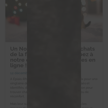
Un Noël solidaire pour les chats
de la ferme d’Éric : participez à
notre collecte de croquettes en
ligne !
12 décembre 2024
|
Collectes alimentaires
À Épiais-Rhus, la ferme d’Éric est un havre de paix pour une
vingtaine de chats errants. Ces félins, tous stérilisés et
identifiés, dépendent d’Éric et de notre association pour
trouver chaque jour une gamelle pleine et un peu de
réconfort.
Mais leur survie est un défi quotidien. Eric n’a pas les