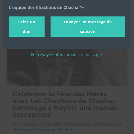
L’équipe des Chachous de Chacha 🐾
Faire un
Envoyer un message de
don
soutien
Ne revoyez plus jamais ce message.
Célébrons la Fête des Mères
avec Les Chachous de Chacha :
hommage à Neytiri, une maman
courageuse
20 mai 2024
|
Actualités de l'association
,
Actualités des
chachous
,
Campagnes de dons