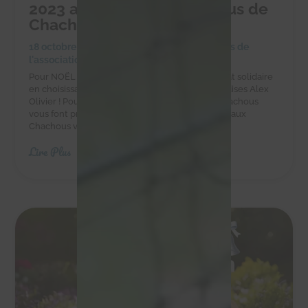
2023 au profit des Chachous de
Chacha
18 octobre 2023
|
Achats solidaires
,
Actualités de
l'association
,
Actualités des chachous
Pour NOËL faites-vous plaisir et réalisez un achat solidaire
en choisissant les chocolats et autres gourmandises Alex
Olivier ! Pour vos chocolats de Noël 2023 les Chachous
vous font profiter d'un bon plan ! En effet, grâce aux
Chachous vous bénéficiez de 20% de...
Lire Plus