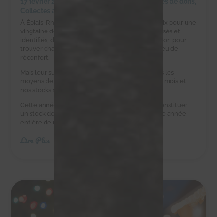
17 février 2025
|
Achats solidaires
,
Campagnes de dons
,
Collectes alimentaires
À Épiais-Rhus, la ferme d’Éric est un havre de paix pour une
vingtaine de chats errants. Ces félins, tous stérilisés et
identifiés, dépendent d’Éric et de notre association pour
trouver chaque jour une gamelle pleine et un peu de
réconfort.
Mais leur survie est un défi quotidien. Eric n’a pas les
moyens de leur acheter des croquettes tous les mois et
nos stocks sont au plus bas.
Cette année, nous avons besoin de vous pour constituer
un stock de croquettes suffisant pour couvrir une année
entière de nourriture.
Lire Plus