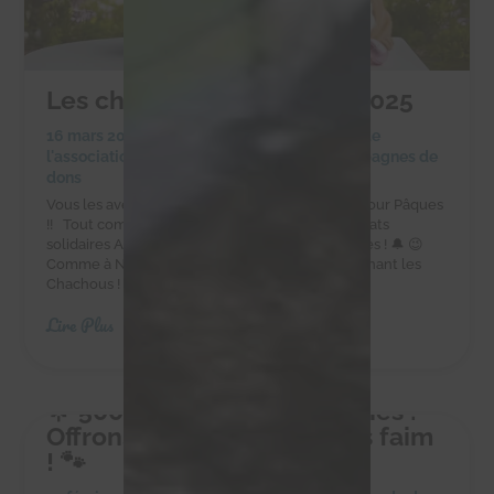
Les chocolats de Pâques 2025
16 mars 2025
|
Achats solidaires
,
Actualités de
l'association
,
Actualités des chachous
,
Campagnes de
dons
Vous les avez adorés à Noël, ils sont de retour pour Pâques
!! Tout comme les cloches, les délicieux chocolats
solidaires Alex Olivier sont de retour pour Pâques ! 🔔 😉
Comme à Noël, faites-vous plaisir tout en soutenant les
Chachous ! Commandez sur la boutique en...
Lire Plus
🌟 500 kg pour 10 petites vies :
Offrons-leur un avenir sans faim
! 🐾