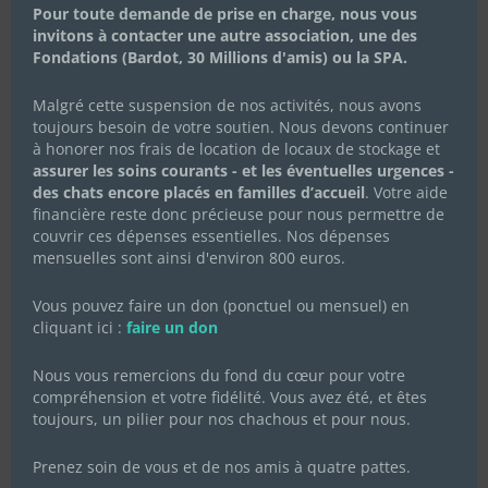
Pour toute demande de prise en charge, nous vous
Célébrons la Fête des Mères
invitons à contacter une autre association, une des
avec Les Chachous de Chacha :
Fondations (Bardot, 30 Millions d'amis) ou la SPA.
l’histoire de Koki et ses chatons
Malgré cette suspension de nos activités, nous avons
20 mai 2024
|
Actualités de l'association
,
Actualités des
toujours besoin de votre soutien. Nous devons continuer
chachous
,
Campagnes de dons
à honorer nos frais de location de locaux de stockage et
En cette Fête des Mères, l’association Les Chachous de
assurer les soins courants - et les éventuelles urgences -
Chacha souhaite mettre à l’honneur Koki, une jeune chatte
des chats encore placés en familles d’accueil
. Votre aide
au parcours bouleversant, mais aussi plein d’espoir et de
financière reste donc précieuse pour nous permettre de
résilience. Fin avril 2024, Koki a été recueillie par notre
association après avoir été lâchement...
couvrir ces dépenses essentielles. Nos dépenses
mensuelles sont ainsi d'environ 800 euros.
Lire Plus
Vous pouvez faire un don (ponctuel ou mensuel) en
cliquant ici :
faire un don
Nous vous remercions du fond du cœur pour votre
compréhension et votre fidélité. Vous avez été, et êtes
toujours, un pilier pour nos chachous et pour nous.
Prenez soin de vous et de nos amis à quatre pattes.