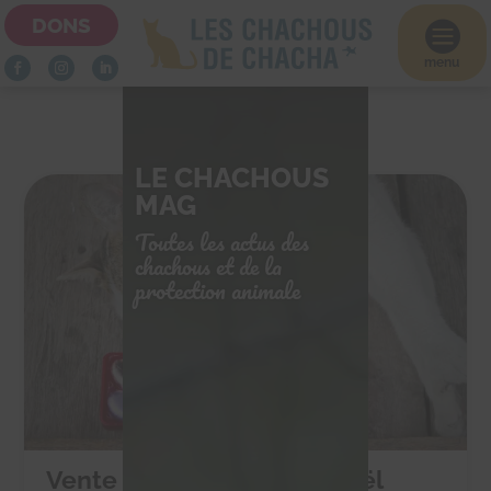
DONS

menu
LE CHACHOUS
MAG
Toutes les actus des
chachous et de la
protection animale
Vente de chocolats de Noël