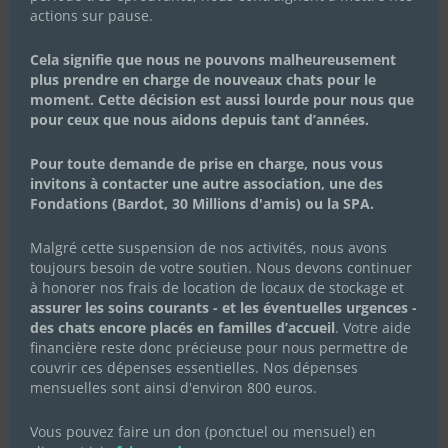
https://www.google.com/settings/ads
ou
actions sur pause.
vous pouvez désactiver l’utilisation des
cookies de pistage dans les paramètres de
Cela signifie que nous ne pouvons malheureusement
pistage ci-dessous.
plus prendre en charge de nouveaux chats pour le
moment. Cette décision est aussi lourde pour nous que
Si vous utilisez ce site Internet en étant
pour ceux que nous aidons depuis tant d’années.
connecté à votre compte Google et que vous
avez choisi de permettre à Google de relier
Pour toute demande de prise en charge, nous vous
votre historique de navigation à votre
invitons à contacter une autre association, une des
compte Google et d’utiliser ces informations
Fondations (Bardot, 30 Millions d'amis) ou la SPA.
pour personnaliser les annonces, Google
reliera les informations collectées via Google
Malgré cette suspension de nos activités, nous avons
Analytics aux données de votre compte
toujours besoin de votre soutien. Nous devons continuer
Google. Google utilise les informations
à honorer nos frais de location de locaux de stockage et
collectées à des fins de marketing cross-
assurer les soins courants - et les éventuelles urgences -
des chats encore placés en familles d’accueil
. Votre aide
device (« multi-appareils »). Cela signifie
financière reste donc précieuse pour nous permettre de
qu’après avoir utilisé ce site Internet sur un
couvrir ces dépenses essentielles. Nos dépenses
appareil, nos annonces pourront s’afficher
mensuelles sont ainsi d'environ 800 euros.
lorsque vous naviguerez sur un autre
appareil. Sur ce site Internet, Google collecte
Vous pouvez faire un don (ponctuel ou mensuel) en
des données liées à l’utilisation d’un compte