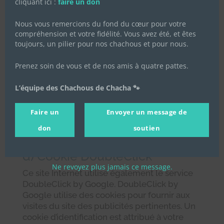
cliquant ici :
faire un don
Google, mais ces données ne permettent à
notre association de tirer aucune conclusion
Nous vous remercions du fond du cœur pour votre
quant à l’identité des utilisateurs des
compréhension et votre fidélité. Vous avez été, et êtes
comptes Google. Vous trouverez des
toujours, un pilier pour nos chachous et pour nous.
informations à cette adresse
https://policies.google.com/privacy?hl=fr
.
Prenez soin de vous et de nos amis à quatre pattes.
Les utilisateurs de compte Google peuvent
L’équipe des Chachous de Chacha 🐾
exercer un contrôle sur leur expérience
publicitaire et choisir à tout moment de ne
Faire un
Envoyer un message de
pas recevoir d’annonces personnalisées en
modifiant les paramètres de leur compte
don
soutien
Google.
d) Cookie DoubleClick
Ne revoyez plus jamais ce message.
Ce site Internet utilise également le service
DoubleClick by Google. DoubleClick by
Google utilise des cookies pour fournir aux
visites du site des publicités pertinentes. Un
cookie d’identification est attribué à votre