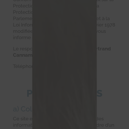
Protection des Données (General Data
Protection Régulation) adopté par le
Parlement européen le 14 avril 2016, et à la
Loi Informatique et Libertés du 6 janvier 1978
modifiée,
Les Chachous de Chacha
vous
informe des points suivants :
Le responsable du traitement est
Bertrand
Cannamela
Téléphone :
06 68 45 30 08
II. DONNÉES
PERSONNELLES
a) Collecte des données
Ce site est amené à vous demander des
informations personnelles dans le cadre d’un