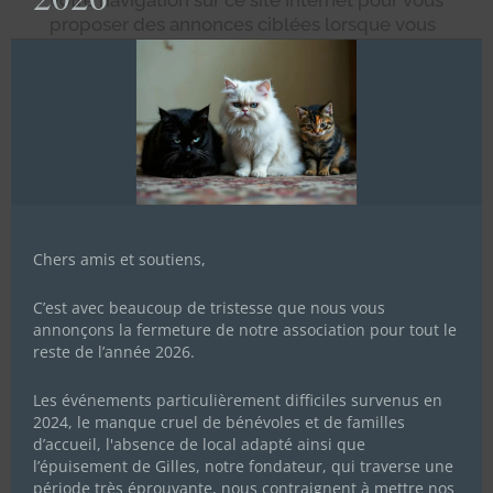
proposer des annonces ciblées lorsque vous
consultez d’autres sites Internet du réseau
Google. Vous pouvez désactiver cette
fonctionnalité en paramétrant l’option
appropriée via
https://www.google.com/settings/ads
.
La base légale de l’utilisation de Google
Remarketing relève de l’art. 6, paragr. 1, al. f
du RGPD. Cette démarche marketing
Chers amis et soutiens,
présente un intérêt légitime pour notre
association qui peut ainsi améliorer la
C’est avec beaucoup de tristesse que nous vous
pertinence des publicités affichées.
annonçons la fermeture de notre association pour tout le
Vous avez le droit de vous opposer à tout
reste de l’année 2026.
moment à l’utilisation de vos informations à
des fins de marketing ciblé. Pour exercer ce
Les événements particulièrement difficiles survenus en
2024, le manque cruel de bénévoles et de familles
droit, vous pouvez désactiver cette
d’accueil, l'absence de local adapté ainsi que
fonctionnalité en paramétrant l’option
l’épuisement de Gilles, notre fondateur, qui traverse une
appropriée via
période très éprouvante, nous contraignent à mettre nos