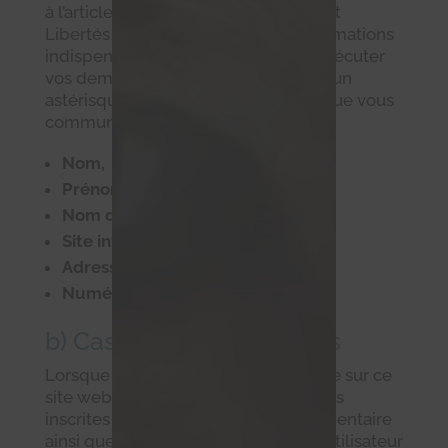
à l’article 27 de la loi « Informatique et
Libertés » du 6 janvier 1978, les informations
indispensables servent à traiter et exécuter
vos demandes et sont signalées par un
astérisque sur ce site. Les données que vous
communiquez :
Nom,
Prénom,
Nom de l’entreprise,
Site internet de l’entreprise,
Adresse e-mail,
Numéro de téléphone
b) Cas des commentaires
Lorsque vous laissez un commentaire sur ce
site web, nous collectons les données
inscrites dans le formulaire de commentaire
ainsi que votre adresse IP et l’agent utilisateur