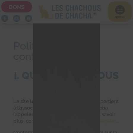
DONS

menu
Politique de
confidentialité
I. QUI SOMMES-NOUS
?
Le site
leschachouschachous.org
appartient
à
l’association Les Chachous de Chacha
(appelée “notre association”). Pour en savoir
plus, consultez notre page
Mentions légales
.
Conformément au Règlement Général sur la