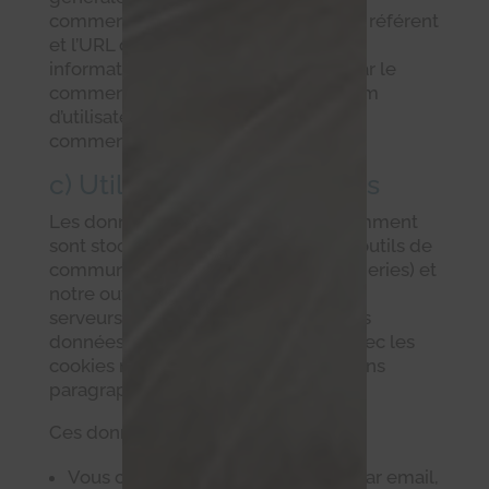
commentateurs, l’agent utilisateur, le référent
et l’URL du site (ainsi que d’autres
informations fournies directement par le
commentateur comme leur nom, nom
d’utilisateur, adresse e-mail et leur
commentaire).
c) Utilisation des données
Les données mentionnées précédemment
sont stockées dans nos serveur, nos outils de
communication (téléphones, messageries) et
notre outil CRM SendinBlue, dont les
serveurs sont localisés en France. Ces
données peuvent être combinées avec les
cookies mentionnés dans les prochains
paragraphes.
Ces données sont utilisées pour :
Vous contacter par téléphone ou par email,