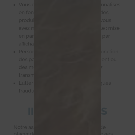
Vous envoyer des messages personnalisés
en fonction de votre navigation et des
produits et services pour lesquels vous
avez manifesté de l’intérêt (exemple : mise
en panier d’un article), par email ou par
affichage publicitaire,
Personnaliser votre navigation en fonction
des pages consultées précédemment ou
des messages que vous nous aurez
transmis,
Lutter contre les spams et les attaques
frauduleuses.
III. LES COOKIES
Notre association se réserve le droit de
placer des cookies sur ce site. Les cookies