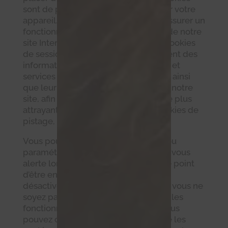
sont de petits fichiers téléchargés sur votre
appareil. Les cookies nous aident à assurer un
fonctionnement sécurisant et fluide de notre
site Internet (cookies de sécurité et cookies
de session, voir ci-dessous) et récoltent des
informations concernant les produits et
services qui intéressent nos visiteurs, ainsi
que leur historique de navigation sur notre
site, afin de rendre nos offres en ligne plus
attrayantes pour nos utilisateurs (cookies de
pistage, voir ci-dessous).
Vous pouvez désactiver les cookies ou
paramétrer votre navigateur afin qu’il vous
alerte lorsque des cookies sont sur le point
d’être envoyés. Néanmoins, si vous
désactivez les cookies, il se peut que vous ne
soyez pas en mesure d’utiliser toutes les
fonctionnalités de ce site Internet. Vous
pouvez cependant ne désactiver que les