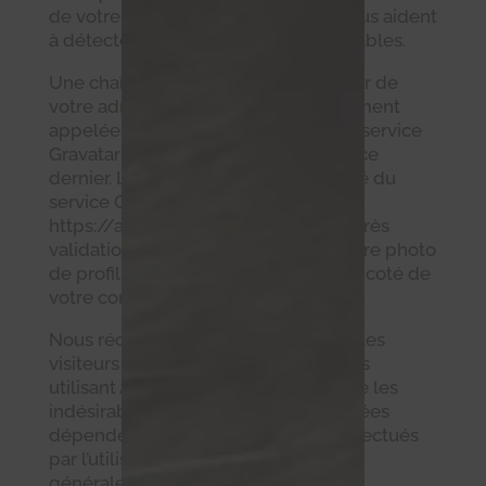
de votre navigateur. Ces données nous aident
à détecter les commentaires indésirables.
Une chaîne anonymisée créée à partir de
votre adresse de messagerie (également
appelée hash) peut être envoyée au service
Gravatar pour vérifier si vous utilisez ce
dernier. Les clauses de confidentialité du
service Gravatar sont disponibles ici :
https://automattic.com/privacy/. Après
validation de votre commentaire, votre photo
de profil sera visible publiquement à coté de
votre commentaire.
Nous récoltons des informations sur les
visiteurs qui commentent sur les sites
utilisant Akismet, notre service contre les
indésirables. Ces informations récoltées
dépendent des réglages Akismet effectués
par l’utilisateur sur le site, et incluent
généralement l’adresse IP des