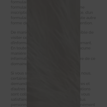
formulaire de contact, d’un chat, d’un
formulaire de demande de devis, d’une
inscription, d’une ouverture de compte, d’un
formulaire de commentaire ou de toute autre
forme de message laissée à notre intention.
De manière générale, il vous est possible de
visiter ce site sans communiquer
d’information personnelle vous concernant.
En toute hypothèse, vous n’êtes en aucune
manière obligé.e de transmettre ces
informations à l’association propriétaire de ce
domaine.
Si vous souhaitez communiquer avec nous,
certaines données personnelles sont
demandées, certaines sont obligatoires et
d’autres sont facultatives. Ces informations
sont collectées dans le but de mieux vous
satisfaire en répondant de manière plus
personnalisée à vos attentes. Conformément