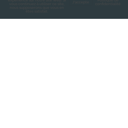
expérience sur notre site Web. Si
Politique de
J'accepte
vous continuez à utiliser ce site,
confidentialité
nous supposerons que vous en
êtes satisfait.
Prénom
*
Nom de famille
*
Adresse email
*
Je souhaite m'inscrire à la newsletter des
Chachous.
En cochant cette case, j'accepte de recevoir par email les
actualités de l'association et j'accepte la Politique de
confidentialité de l'association.