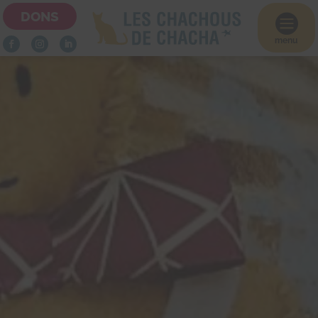
DONS

menu