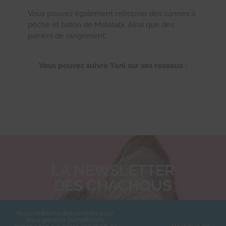
Vous pouvez également retrouver des cannes à
pêche et bâton de Matatabi. Ainsi que des
paniers de rangement.
Vous pouvez suivre Yani sur ses réseaux :
Etsy
Instagram
Facebook
LA NEWSLETTER
DES CHACHOUS
Inscrivez-vous pour recevoir toute
Nous utilisons des cookies pour
l'actualité de l'association.
vous garantir la meilleure