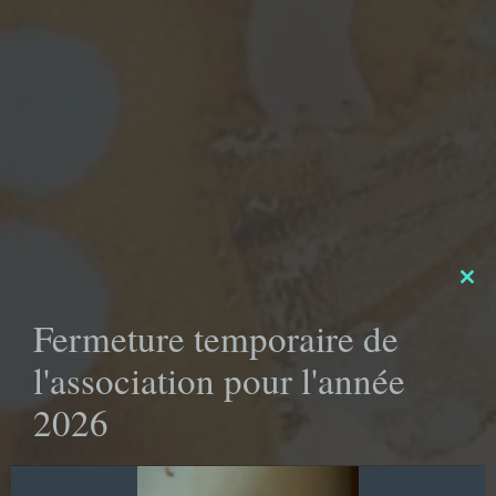
Clo
this
Fermeture temporaire de
mod
l'association pour l'année
2026