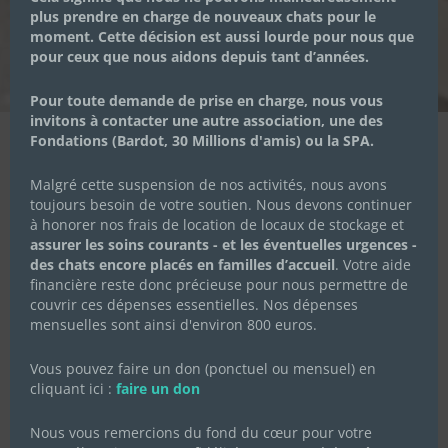
plus prendre en charge de nouveaux chats pour le
moment. Cette décision est aussi lourde pour nous que
4 DÉCEMBRE 2021
|
ACHATS SOLIDAIRES
,
PARTENAIRES
pour ceux que nous aidons depuis tant d’années.
Pour toute demande de prise en charge, nous vous
invitons à contacter une autre association, une des
Fondations (Bardot, 30 Millions d'amis) ou la SPA.
Malgré cette suspension de nos activités, nous avons
Yani création
s’engage à reverser 0,50€ à chaque achat
toujours besoin de votre soutien. Nous devons continuer
à honorer nos frais de location de locaux de stockage et
d’un jouet pour chat « P’tit biscuit » avec le code
assurer les soins courants - et les éventuelles urgences -
« chachous » (à indiquer lors de la commande dans
des chats encore placés en familles d’accueil
. Votre aide
message personnel).
financière reste donc précieuse pour nous permettre de
couvrir ces dépenses essentielles. Nos dépenses
Ce partenariat court sur tout le mois de décembre
mensuelles sont ainsi d'environ 800 euros.
Pour accéder à la boutique et commander les fabuleux
jouets pour chats solidaires :
Vous pouvez faire un don (ponctuel ou mensuel) en
cliquant ici :
faire un don
J’accède à la boutique de Yani Création
Nous vous remercions du fond du cœur pour votre
N’oubliez pas d’indiquer le code « Chachous » lors