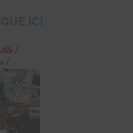
LIQUE
ICI
ible !
s !