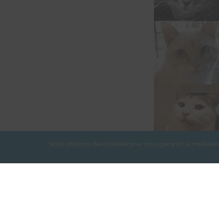
Nous utilisons des cookies pour vous garantir la meilleur
J’AIDE 
Association reconnue d’intérêt général, les dons d