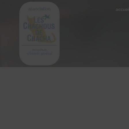
association
accuei
reconnue
d'intérêt général