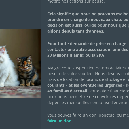
mettre nos actions sur pause.
RT !!
Cela signifie que nous ne pouvons malh
prendre en charge de nouveaux chats po
décision est aussi lourde pour nous que
017
|
ACTUALITÉS DE L'ASSOCIATION
,
CAMPAGNES DE DO
aidons depuis tant d’années.
Pour toute demande de prise en charge, 
contacter une autre association, une des
30 Millions d'amis) ou la SPA.
Malgré cette suspension de nos activités,
besoin de votre soutien. Nous devons con
US SONT EN DANGER D
frais de location de locaux de stockage et
a
courants - et les éventuelles urgences - 
en familles d’accueil
. Votre aide financièr
ESOIN DE FONDS POUR 
pour nous permettre de couvrir ces dépen
dépenses mensuelles sont ainsi d'environ
SÉCURITÉ !
Vous pouvez faire un don (ponctuel ou mens
faire un don
 accompagné d’un de ses potes a défoncé la porte de la terr