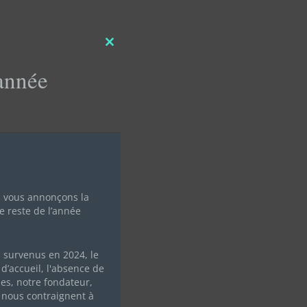
Close
this
'année
module
s vous annonçons la
e reste de l’année
s survenus en 2024, le
d’accueil, l'absence de
les, notre fondateur,
ANGER
 nous contraignent à