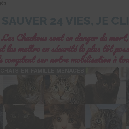
agés
À SAUVER 24 VIES, JE C
Les Chachous sont en danger de mort,
ut les mettre en sécurité le plus tôt poss
s comptent sur notre mobilisation à tou