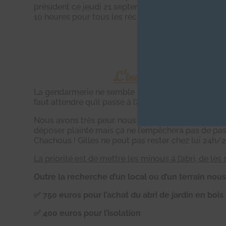
président ce jeudi 21 septembre pour venir récupér
10 heures pour tous les récupérer et même plus de
J’AIDE 
L’individu a menacé de r
La gendarmerie ne semble pas trouver cela très pr
faut attendre qu’il passe à l’acte pour qu’il y ait une 
Nous avons très peur, nous vivons dans l’angoisse 
déposer plainte mais ça ne l’empêchera pas de pass
Chachous ! Gilles ne peut pas rester chez lui 24h/24
La priorité est de mettre les minous à l’abri, de le
Outre la recherche d’un local ou d’un terrain nou
✅ 750 euros pour l’achat du abri de jardin en bois
✅ 400 euros pour l’isolation