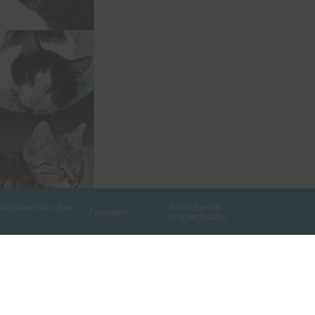
s supposerons que
Politique de
J'accepte
confidentialité
LIQUE
ICI
t