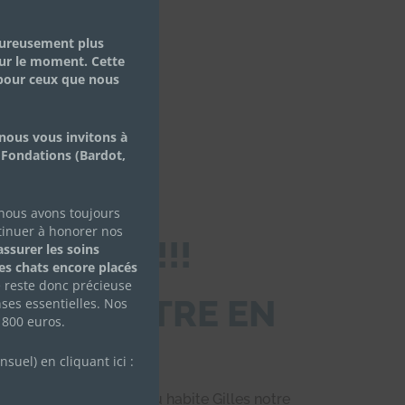
eureusement plus
ur le moment. Cette
 pour ceux que nous
NS
nous vous invitons à
 Fondations (Bardot,
 nous avons toujours
tinuer à honorer nos
E MORT !!!
ssurer les soins
des chats encore placés
e reste donc précieuse
LES METTRE EN
ses essentielles. Nos
 800 euros.
uel) en cliquant ici :
asse du mobile-home où habite Gilles notre