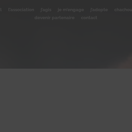
l
l’association
j’agis
je m’engage
j’adopte
chacho
devenir partenaire
contact