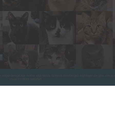
e expérience sur notre site Web. Si vous continuez à utiliser ce site, nou
vous en êtes satisfait.
À SAUVER 24 VIES, JE C
onnent droit à une réduction d’impôt de 66% de leur montan