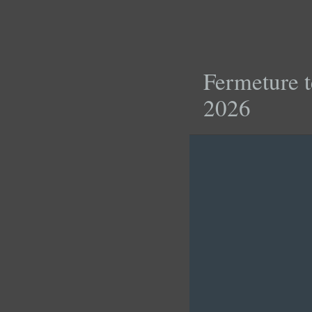
Fermeture t
2026
24 C