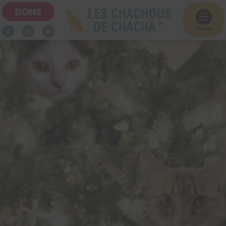
DONS

menu