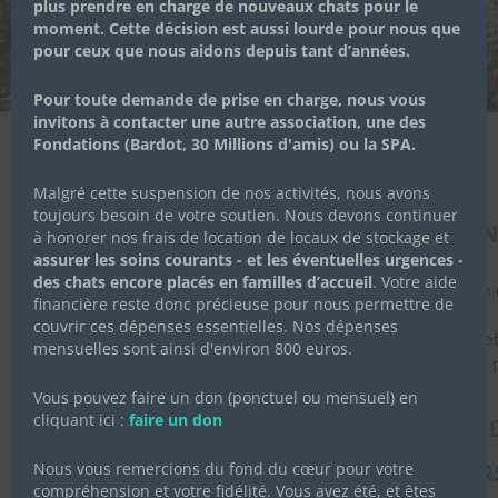
plus prendre en charge de nouveaux chats pour le
moment. Cette décision est aussi lourde pour nous que
23 DÉCEMBRE 2018
|
ACTUALITÉS DE L'ASSOCIATION
pour ceux que nous aidons depuis tant d’années.
Pour toute demande de prise en charge, nous vous
invitons à contacter une autre association, une des
Fondations (Bardot, 30 Millions d'amis) ou la SPA.
Malgré cette suspension de nos activités, nous avons
toujours besoin de votre soutien. Nous devons continuer
81
, C’EST LE NOMBRE DE VIES QUE VOS DO
à honorer nos frais de location de locaux de stockage et
DE SAUVER EN 2018 !
assurer les soins courants - et les éventuelles urgences -
des chats encore placés en familles d’accueil
. Votre aide
C’est le nombre de Chachous que nous avons pu prendre en cha
financière reste donc précieuse pour nous permettre de
identifier et parfois vacciner grâce à votre générosité !
couvrir ces dépenses essentielles. Nos dépenses
Sans compter tous ceux déjà présents en familles d’accueil et
mensuelles sont ainsi d'environ 800 euros.
encore dehors dont nous pouvons prendre soin et que nous
nourrir également grâce à vous.
Vous pouvez faire un don (ponctuel ou mensuel) en
cliquant ici :
faire un don
C’EST POUR NOUS LE PLUS MERVEILLEUX
DE NOËL !
Nous vous remercions du fond du cœur pour votre
MERCI DU FOND DE NOS CŒURS
compréhension et votre fidélité. Vous avez été, et êtes