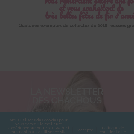
vous remercient encore une fo
et vous souhaitent de
très belles fêtes de fin d’ann
Quelques exemples de collectes de 2018 réussies gr
LA NEWSLETTER
DES CHACHOUS
Inscrivez-vous pour recevoir toute
l'actualité de l'association.
Nous utilisons des cookies pour
vous garantir la meilleure
expérience sur notre site Web. Si
Politique de
J'accepte
vous continuez à utiliser ce site,
confidentialité