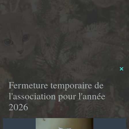
Clo
this
Fermeture temporaire de
mod
l'association pour l'année
2026