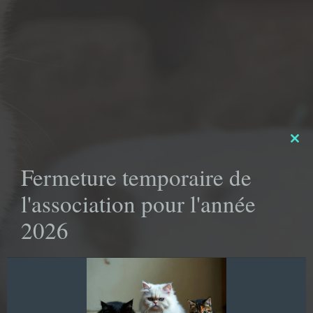
Clo
this
Fermeture temporaire de
mod
l'association pour l'année
2026