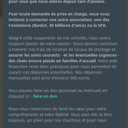
pour ceux que nous aidons depuis tant d’années.
Pour toute demande de prise en charge, nous vous
invitons à contacter une autre association, une des
Fondations (Bardot, 30 Millions d'amis) ou la SPA.
Malgré cette suspension de nos activités, nous avons
Voici notre premier communiqué de presse envoyé aux
toujours besoin de votre soutien. Nous devons continuer
à honorer nos frais de location de locaux de stockage et
médias du Val d’Oise le 12 février dans le cadre des
assurer les soins courants - et les éventuelles urgences -
élections municipales de 2020
des chats encore placés en familles d’accueil
. Votre aide
financière reste donc précieuse pour nous permettre de
Ce communiqué a également été envoyé à plus de 150
couvrir ces dépenses essentielles. Nos dépenses
communes du Vexin et des alentours. Sans aucun retour
mensuelles sont ainsi d'environ 800 euros.
positif à ce jour…
Vous pouvez faire un don (ponctuel ou mensuel) en
cliquant ici :
faire un don
Nous vous remercions du fond du cœur pour votre
compréhension et votre fidélité. Vous avez été, et êtes
toujours, un pilier pour nos chachous et pour nous.