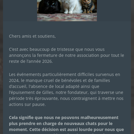
Chers amis et soutiens,
C’est avec beaucoup de tristesse que nous vous
annonçons la fermeture de notre association pour tout le
reste de l’année 2026.
Les événements particulièrement difficiles survenus en
2024, le manque cruel de bénévoles et de familles
d’accueil, l'absence de local adapté ainsi que
ELECTIONS MUNICIPALES 2020 :
l’épuisement de Gilles, notre fondateur, qui traverse une
COMMUNIQUÉ DE PRESSE N°1
période très éprouvante, nous contraignent à mettre nos
actions sur pause.
Cela signifie que nous ne pouvons malheureusement
13 FÉVRIER 2020
|
ACTUALITÉS DE L'ASSOCIATION
,
plus prendre en charge de nouveaux chats pour le
ACTUALITÉS DE LA PROTECTION ANIMALE
,
moment. Cette décision est aussi lourde pour nous que
COMMUNIQUÉS DE PRESSE
,
POLITIQUE