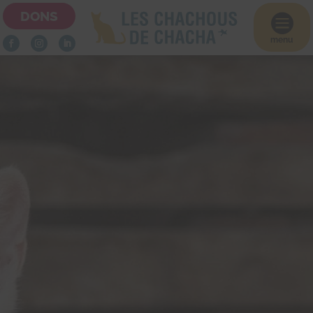
DONS

menu