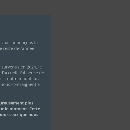
s vous annonçons la
e reste de l’année
ES
s survenus en 2024, le
d’accueil, l'absence de
les, notre fondateur,
 nous contraignent à
eureusement plus
ur le moment. Cette
 pour ceux que nous