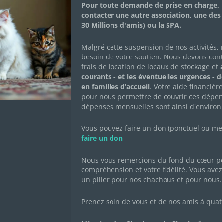
Pour toute demande de prise en charge, 
contacter une autre association, une des
30 Millions d'amis) ou la SPA.
Malgré cette suspension de nos activités,
besoin de votre soutien. Nous devons con
ons et à rencontrer les bénévoles et tous les animaux du Ref
frais de location de locaux de stockage et
a
courants - et les éventuelles urgences - 
en familles d’accueil
. Votre aide financièr
pour nous permettre de couvrir ces dépen
dépenses mensuelles sont ainsi d'environ
Vous pouvez faire un don (ponctuel ou mens
Dimanche 12 juin 2022 de 14h à 18h
faire un don
Domaine de Seraincourt
3 rue du Château
Nous vous remercions du fond du cœur po
95450 SERAINCOURT
compréhension et votre fidélité. Vous avez 
un pilier pour nos chachous et pour nous.
Prenez soin de vous et de nos amis à quat