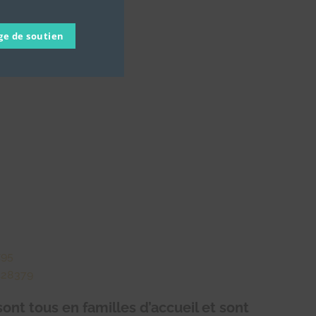
ge de soutien
x95
428379
ont tous en familles d’accueil et sont