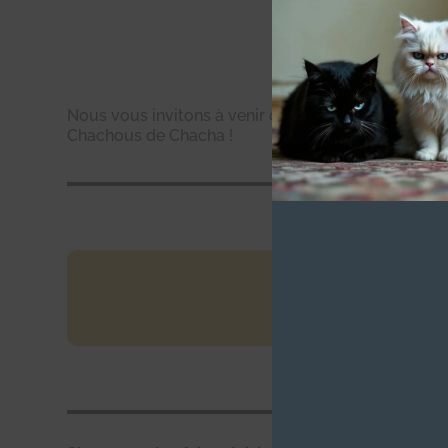
Nous vous invitons à venir découvrir les installati
Chachous de Chacha !