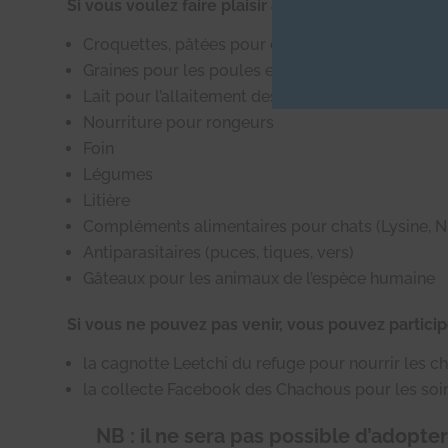
Si vous voulez faire plaisir à nos pensionnaires v
Croquettes, pâtées pour chiens et chats
Graines pour les poules et les oiseaux
Lait pour l’allaitement des chevreaux
Nourriture pour rongeurs
Foin
Légumes
Litière
Compléments alimentaires pour chats (Lysine, N
Antiparasitaires (puces, tiques, vers)
Gâteaux pour les animaux de l’espèce humaine
Si vous ne pouvez pas venir, vous pouvez participe
la cagnotte Leetchi du refuge pour nourrir les c
la collecte Facebook des Chachous pour les soin
NB : il ne sera pas possible d’adopte