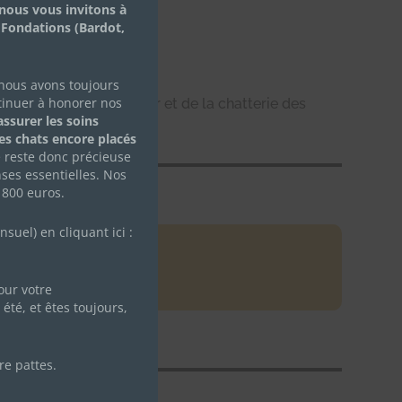
nous vous invitons à
 Fondations (Bardot,
 nous avons toujours
tinuer à honorer nos
uge Animalier de la Tour et de la chatterie des
ssurer les soins
des chats encore placés
e reste donc précieuse
ses essentielles. Nos
 800 euros.
uel) en cliquant ici :
ur votre
été, et êtes toujours,
re pattes.