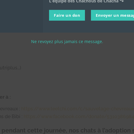
L’équipe des Chachous de Chacha 🐾
ous pouvez leur apporter un petit cadeau :
Faire un don
Envoyer un messa
Ne revoyez plus jamais ce message.
utriplus…)
r à :
hevreaux :
https://www.leetchi.com/c/sauvetage-chevreau
s de Bibi :
https://www.facebook.com/donate/531038698
r pendant cette journée, nos chats à l’adoption s