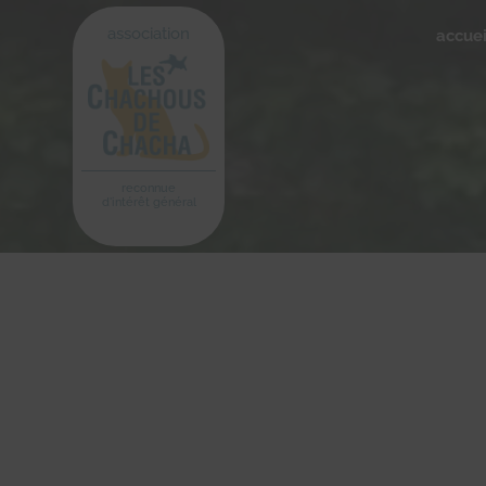
association
accuei
reconnue
d'intérêt général