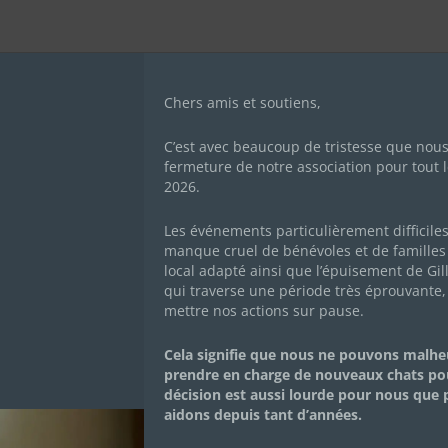
Chers amis et soutiens,
C’est avec beaucoup de tristesse que nou
fermeture de notre association pour tout l
2026.
NÉE PORTES OUVERT
Les événements particulièrement difficile
manque cruel de bénévoles et de familles 
local adapté ainsi que l’épuisement de Gil
E ANIMALIER ET
qui traverse une période très éprouvante,
mettre nos actions sur pause.
ERIE
Cela signifie que nous ne pouvons malh
prendre en charge de nouveaux chats po
décision est aussi lourde pour nous que
TUALITÉS DE L'ASSOCIATION
,
ÉVÉNEMENTS
,
PROJETS
aidons depuis tant d’années.