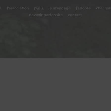
l
l’association
j’agis
je m’engage
j’adopte
chacho
devenir partenaire
contact