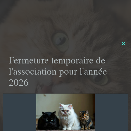
Clo
this
Fermeture temporaire de
mod
l'association pour l'année
2026