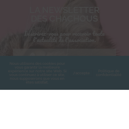
LA NEWSLETTER
DES CHACHOUS
Inscrivez-vous pour recevoir toute
l'actualité de l'association.
Prénom
*
Nous utilisons des cookies pour
vous garantir la meilleure
expérience sur notre site Web. Si
Politique de
J'accepte
vous continuez à utiliser ce site,
confidentialité
nous supposerons que vous en
êtes satisfait.
Nom de famille
*
Adresse email
*
Je souhaite m'inscrire à la newsletter des