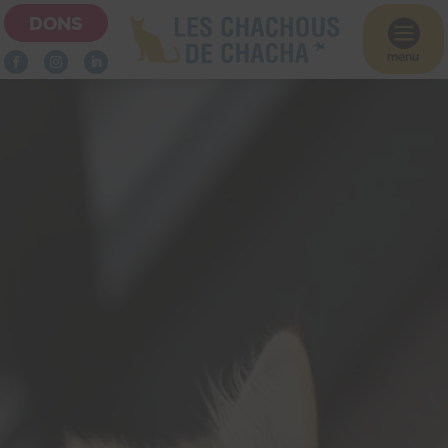
DONS

menu