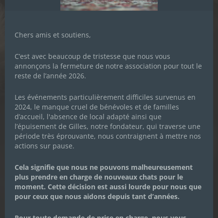
Chers amis et soutiens,
C’est avec beaucoup de tristesse que nous vous
annonçons la fermeture de notre association pour tout le
reste de l’année 2026.
Les événements particulièrement difficiles survenus en
2024, le manque cruel de bénévoles et de familles
d’accueil, l'absence de local adapté ainsi que
l’épuisement de Gilles, notre fondateur, qui traverse une
MILLES MERCIS À 1 REPAS POUR 1
période très éprouvante, nous contraignent à mettre nos
actions sur pause.
ANIMAL ET À ANIMAUX RELAX !!
Cela signifie que nous ne pouvons malheureusement
plus prendre en charge de nouveaux chats pour le
29 OCTOBRE 2021
|
ACTUALITÉS DE L'ASSOCIATION
,
moment. Cette décision est aussi lourde pour nous que
PARTENAIRES
pour ceux que nous aidons depuis tant d’années.
Pour toute demande de prise en charge, nous vous