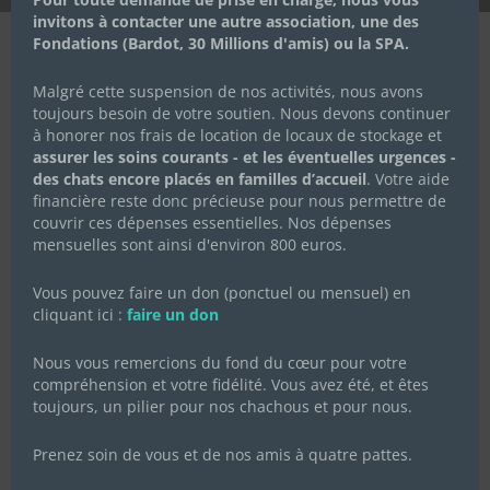
invitons à contacter une autre association, une des
Fondations (Bardot, 30 Millions d'amis) ou la SPA.
Malgré cette suspension de nos activités, nous avons
Grâce à 1 Repas pour 1 Animal et à
toujours besoin de votre soutien. Nous devons continuer
leur partenaire
Animaux Relax
à honorer nos frais de location de locaux de stockage et
assurer les soins courants - et les éventuelles urgences -
nous avons reçu un fabuleux don de 1.000
des chats encore placés en familles d’accueil
. Votre aide
euros !!
financière reste donc précieuse pour nous permettre de
couvrir ces dépenses essentielles. Nos dépenses
Mille mercis à eux !
mensuelles sont ainsi d'environ 800 euros.
Un don qui tombe à point tant notre dette vétérinaire est
importante 🙁
Vous pouvez faire un don (ponctuel ou mensuel) en
N’hésitez pas à aller comparer les mutuelles pour vos
cliquant ici :
faire un don
compagnons sur
https://animaux-relax.com/
Vous permettrez ainsi de soutenir d’autres associations
Nous vous remercions du fond du cœur pour votre
compréhension et votre fidélité. Vous avez été, et êtes
toujours, un pilier pour nos chachous et pour nous.
Prenez soin de vous et de nos amis à quatre pattes.