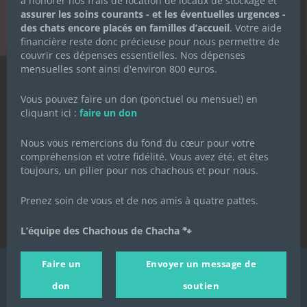
à honorer nos frais de location de locaux de stockage et
assurer les soins courants - et les éventuelles urgences -
des chats encore placés en familles d’accueil
. Votre aide
financière reste donc précieuse pour nous permettre de
couvrir ces dépenses essentielles. Nos dépenses
mensuelles sont ainsi d'environ 800 euros.
Qui sommes-nous ?
Vous pouvez faire un don (ponctuel ou mensuel) en
La Petite Boutique des Chachous
cliquant ici :
faire un don
J'agis
Nous vous remercions du fond du cœur pour votre
compréhension et votre fidélité. Vous avez été, et êtes
toujours, un pilier pour nos chachous et pour nous.
Prenez soin de vous et de nos amis à quatre pattes.
Contact
L’équipe des Chachous de Chacha 🐾
Mentions légales
Politique de confidentialité
Faire un
Envoyer un message de
Nous utilisons des cookies pour
vous garantir la meilleure
© 2021-2022 Les Chachous de Chacha - Tous droits réservés
expérience sur notre site Web. Si
Politique de
don
soutien
J'accepte
vous continuez à utiliser ce site,
confidentialité
- Réalisé par
Bertrand Cannamela
nous supposerons que vous en