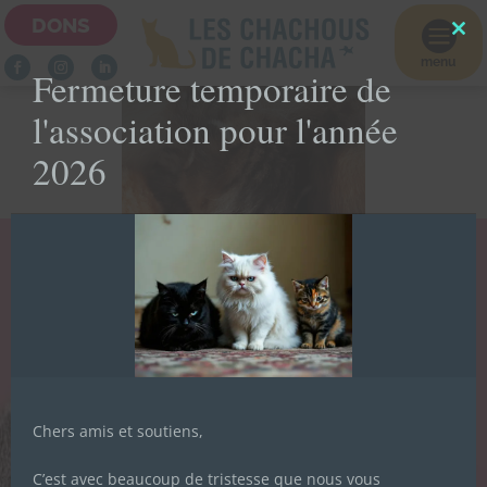
DONS

Clo
this
menu
Fermeture temporaire de
mod
l'association pour l'année
2026
LA NEWSLETTER
AIDEZ-NOUS À
DES CHACHOUS
NOURRIR NOS
PETITES
Inscrivez-vous pour recevoir toute
FAMILLES
l'actualité de l'association.
Chers amis et soutiens,
C’est avec beaucoup de tristesse que nous vous