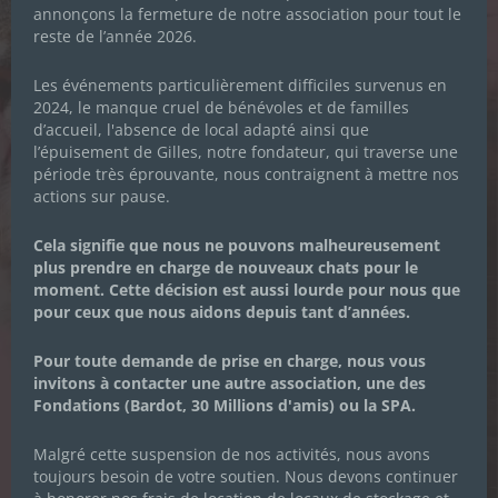
Prénom
*
annonçons la fermeture de notre association pour tout le
reste de l’année 2026.
Les événements particulièrement difficiles survenus en
Nom de famille
*
2024, le manque cruel de bénévoles et de familles
d’accueil, l'absence de local adapté ainsi que
l’épuisement de Gilles, notre fondateur, qui traverse une
période très éprouvante, nous contraignent à mettre nos
Adresse email
*
actions sur pause.
Je souhaite m'inscrire à la newsletter des
Cela signifie que nous ne pouvons malheureusement
Chachous.
plus prendre en charge de nouveaux chats pour le
moment. Cette décision est aussi lourde pour nous que
En cochant cette case, j'accepte de recevoir par email les
pour ceux que nous aidons depuis tant d’années.
actualités de l'association et j'accepte la Politique de
confidentialité de l'association.
Pour toute demande de prise en charge, nous vous
invitons à contacter une autre association, une des
Fondations (Bardot, 30 Millions d'amis) ou la SPA.
Malgré cette suspension de nos activités, nous avons
toujours besoin de votre soutien. Nous devons continuer
S’ABONNER