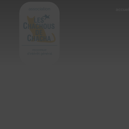
association
accuei
reconnue
d'intérêt général