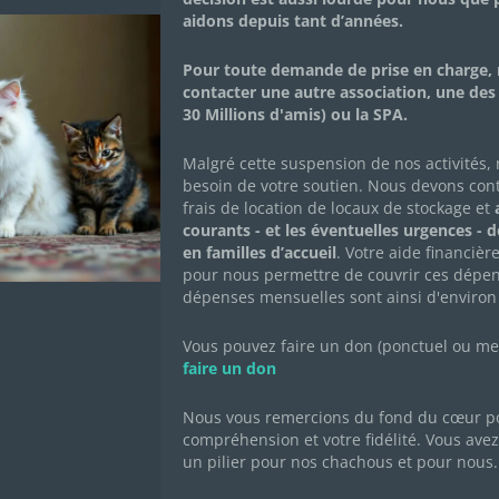
|
CAMPAGNES DE DONS
aidons depuis tant d’années.
Pour toute demande de prise en charge, 
contacter une autre association, une des
30 Millions d'amis) ou la SPA.
Malgré cette suspension de nos activités,
besoin de votre soutien. Nous devons con
 continuer !
frais de location de locaux de stockage et
a
ttes vétérinaires !
courants - et les éventuelles urgences - 
en familles d’accueil
. Votre aide financièr
camping mais faute de moyens nous ne pouvons pas les soigne
pour nous permettre de couvrir ces dépen
e et ce sera pire encore !
dépenses mensuelles sont ainsi d'environ
nérosité, de votre cœur !
Vous pouvez faire un don (ponctuel ou mens
faire un don
Nous vous remercions du fond du cœur po
ossibilités pour faire un don et de nous aider :
leschachousd
compréhension et votre fidélité. Vous avez 
uros par an, cliquez ici :
leschachousdechacha.org/?p=142
un pilier pour nos chachous et pour nous.
 de micro don : 1 euro seulement par mois ! Et comme les 