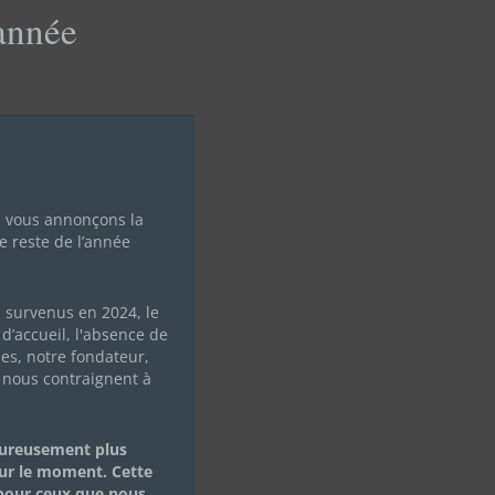
this
'année
module
s vous annonçons la
e reste de l’année
s survenus en 2024, le
d’accueil, l'absence de
les, notre fondateur,
À LA
 nous contraignent à
eureusement plus
ur le moment. Cette
 pour ceux que nous