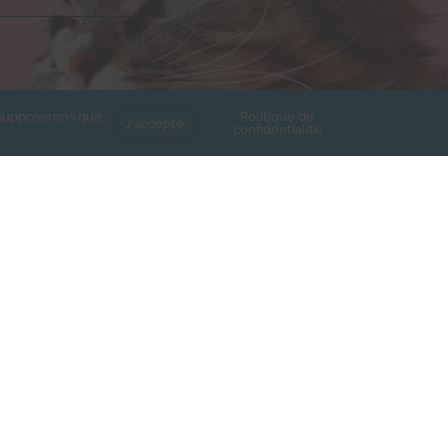
s supposerons que
Politique de
J'accepte
confidentialité
e de confidentialité de