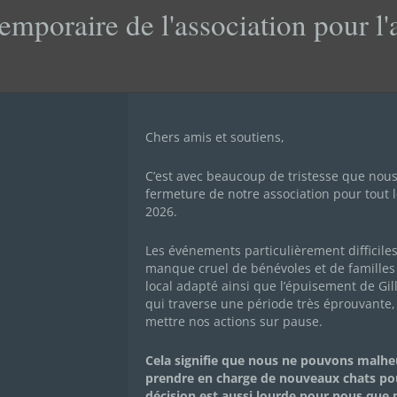
emporaire de l'association pour l
Chers amis et soutiens,
C’est avec beaucoup de tristesse que nou
fermeture de notre association pour tout l
2026.
Les événements particulièrement difficile
manque cruel de bénévoles et de familles 
local adapté ainsi que l’épuisement de Gil
IDE ! NOUS COURONS 
qui traverse une période très éprouvante,
mettre nos actions sur pause.
TROPHE !
Cela signifie que nous ne pouvons malh
prendre en charge de nouveaux chats po
décision est aussi lourde pour nous que