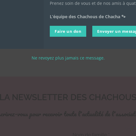
lien :
www.teaming.net/associationleschachousdechacha
Prenez soin de vous et de nos amis à quat
ci si vous souhaitez en savoir plus :
leschachousdechacha.
L’équipe des Chachous de Chacha 🐾
Faire un don
Envoyer un messa
ue d’intérêt général, les dons sont déductibles des impôt
 3,40 euros, une adhésion à 15 euros vous revient à 5,10 eur
Ne revoyez plus jamais ce message.
LA NEWSLETTER DES CHACHOU
crivez-vous pour recevoir toute l'actualité de l'associat
Nom de famille
*