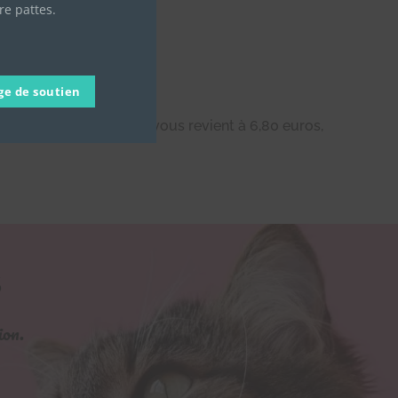
re pattes.
org/?p=33
ge de soutien
s à concurrence de 66%.
os, un don de 20 euros vous revient à 6,80 euros,
S
ion.