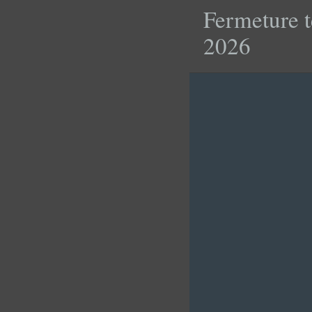
Fermeture t
2026
À L’A
CATAS