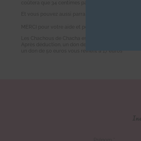
coûtera que 34 centimes par mois !! Cliquez sur ce 
Et vous pouvez aussi parrainer un minou ! Cliquez i
MERCI pour votre aide et pour votre grand cœur !
Les Chachous de Chacha est une association reconn
Après déduction, un don de 10 euros vous revient à
un don de 50 euros vous revient à 17 euros
Ins
Prénom
*