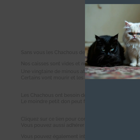
17 FÉVRIER 2017
Sans vous les Chachous de Chacha ne pourront pas
Nos caisses sont vides et nous avons encore des de
Une vingtaine de minous attend notre aide sur le 
Certains vont mourir et les autres vont se reproduir
Les Chachous ont besoin de votre aide, de votre gé
Le moindre petit don peut faire la différence !
Cliquez sur ce lien pour connaître les différentes p
Vous pouvez aussi adhérer à l’association pour 15 e
Vous pouvez également intégrer le groupe Teaming