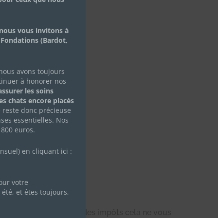
nous vous invitons à
 Fondations (Bardot,
 nous avons toujours
tinuer à honorer nos
ssurer les soins
des chats encore placés
e reste donc précieuse
r et les stériliser
ses essentielles. Nos
 800 euros.
uel) en cliquant ici :
ur votre
echacha.org/?p=31
été, et êtes toujours,
dons sont déductibles des impôts cela ne vous