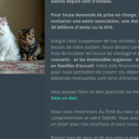
aidons depuis tant d’années.
Pour toute demande de prise en charge, 
contacter une autre association, une des
30 Millions d'amis) ou la SPA.
Malgré cette suspension de nos activités,
besoin de votre soutien. Nous devons con
ause des animaux abandonnés ou sans famille mais pour dive
frais de location de locaux de stockage et
a
etc.) vous ne pouvez pas ou vous ne souhaitez pas adopter m
courants - et les éventuelles urgences - 
hou !
en familles d’accueil
. Votre aide financièr
pour nous permettre de couvrir ces dépen
dépenses mensuelles sont ainsi d'environ
ène et vétérinaires (vaccins annuels et éventuels soins excepti
Vous pouvez faire un don (ponctuel ou mens
faire un don
le) un montant libre pour chaque chat filleul
Nous vous remercions du fond du cœur po
donnera régulièrement des nouvelles privilégiées de votre fi
compréhension et votre fidélité. Vous avez 
un pilier pour nos chachous et pour nous.
aine sont visibles sur
cette page
Prenez soin de vous et de nos amis à quat