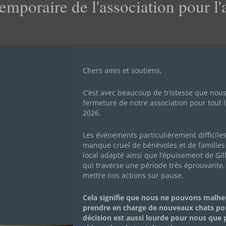
emporaire de l'association pour l
Chers amis et soutiens,
C’est avec beaucoup de tristesse que nou
fermeture de notre association pour tout l
2026.
 LES CHACHOUS DE
Les événements particulièrement difficile
manque cruel de bénévoles et de familles 
local adapté ainsi que l’épuisement de Gil
A : METHODE N° 2/1
qui traverse une période très éprouvante,
mettre nos actions sur pause.
AINER UN CHACHOU
Cela signifie que nous ne pouvons malh
prendre en charge de nouveaux chats po
décision est aussi lourde pour nous que
AMPAGNES DE DONS