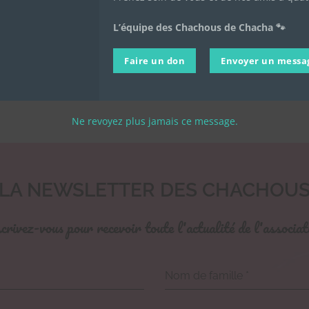
L’équipe des Chachous de Chacha 🐾
Faire un don
Envoyer un messa
Ne revoyez plus jamais ce message.
LA NEWSLETTER DES CHACHOU
crivez-vous pour recevoir toute l'actualité de l'associat
Nom de famille
*