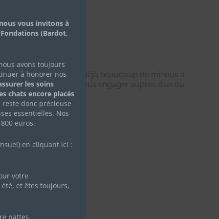
nous vous invitons à
 Fondations (Bardot,
 nous avons toujours
tinuer à honorer nos
rses raisons (allergies, déjà beaucoup de minous à
ssurer les soins
ais vous avez envie de vous engager auprès d’un ou
des chats encore placés
e reste donc précieuse
ses essentielles. Nos
 800 euros.
onnels)
uel) en cliquant ici :
ur votre
lleul(e).
été, et êtes toujours,
re pattes.