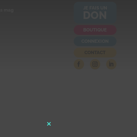
JE FAIS UN
us mag
DON
BOUTIQUE
CONNEXION
CONTACT
Close
this