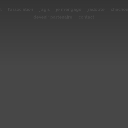
l
l’association
j’agis
je m’engage
j’adopte
chacho
devenir partenaire
contact