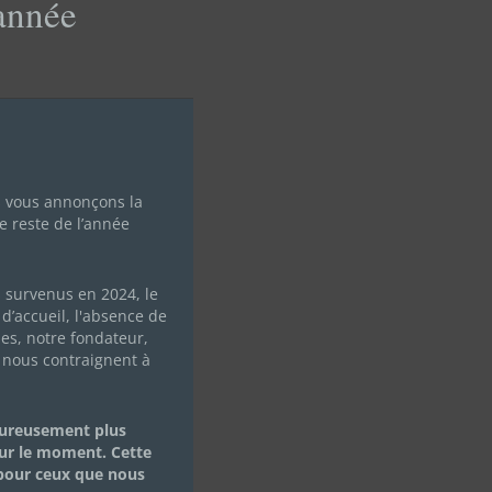
'année
module
s vous annonçons la
e reste de l’année
s survenus en 2024, le
d’accueil, l'absence de
les, notre fondateur,
1 –
 nous contraignent à
eureusement plus
ur le moment. Cette
 pour ceux que nous