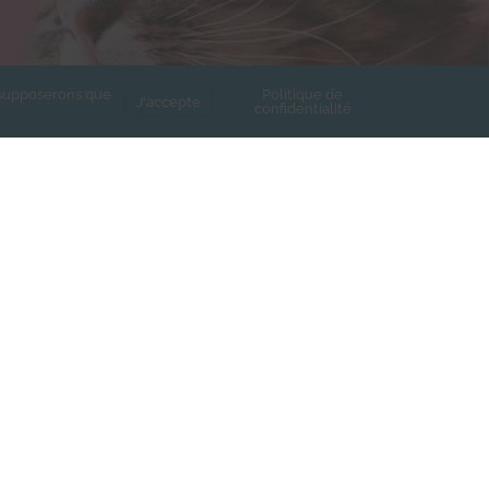
s supposerons que
Politique de
J'accepte
confidentialité
e de confidentialité de
Contact