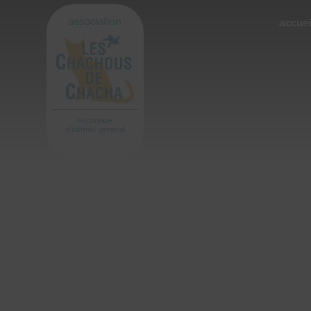
association
accuei
reconnue
d'intérêt général