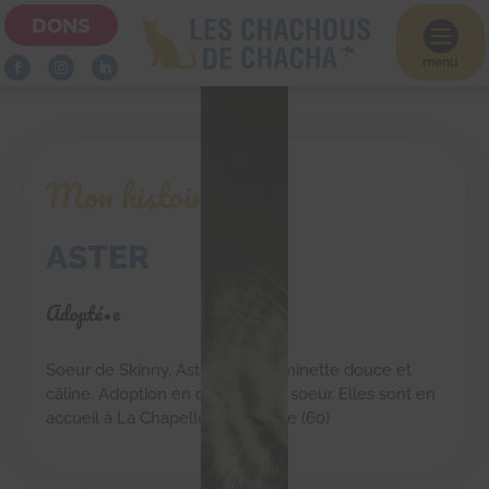
DONS

menu
Mon histoire
ASTER
Adopté•e
Soeur de Skinny, Aster est une minette douce et
câline. Adoption en duo avec sa soeur. Elles sont en
accueil à La Chapelle Saint Pierre (60)