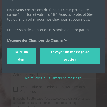
Nous vous remercions du fond du cœur pour votre
Inscrivez-vous pour recevoir toute
compréhension et votre fidélité. Vous avez été, et êtes
l'actualité de l'association.
toujours, un pilier pour nos chachous et pour nous.
Prenez soin de vous et de nos amis à quatre pattes.
Prénom
*
L’équipe des Chachous de Chacha 🐾
Faire un
Envoyer un message de
Nom de famille
*
don
soutien
Adresse email
*
Ne revoyez plus jamais ce message.
Je souhaite m'inscrire à la newsletter des
Chachous.
En cochant cette case, j'accepte de recevoir par email les
actualités de l'association et j'accepte la Politique de