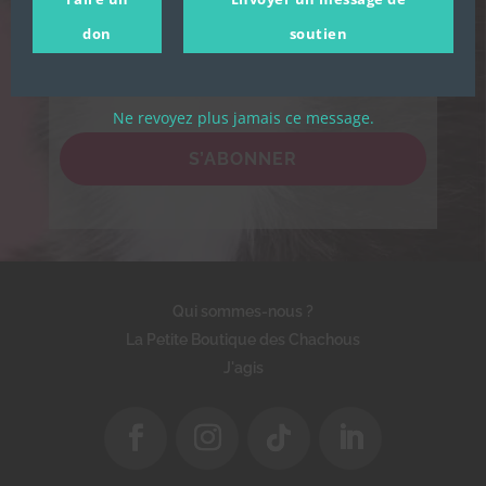
confidentialité de l'association.
don
soutien
Ne revoyez plus jamais ce message.
S’ABONNER
Qui sommes-nous ?
La Petite Boutique des Chachous
J'agis