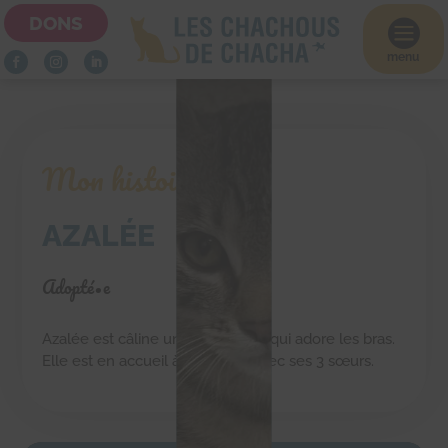
DONS

menu
Mon histoire
AZALÉE
Adopté•e
Azalée est câline une miss bisou qui adore les bras.
Elle est en accueil à Osny (95) avec ses 3 sœurs.