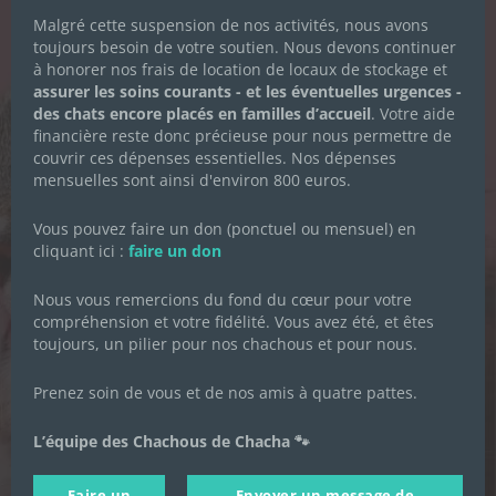
DES CHACHOUS
Malgré cette suspension de nos activités, nous avons
toujours besoin de votre soutien. Nous devons continuer
Inscrivez-vous pour recevoir toute
à honorer nos frais de location de locaux de stockage et
l'actualité de l'association.
assurer les soins courants - et les éventuelles urgences -
des chats encore placés en familles d’accueil
. Votre aide
financière reste donc précieuse pour nous permettre de
couvrir ces dépenses essentielles. Nos dépenses
mensuelles sont ainsi d'environ 800 euros.
Prénom
*
Vous pouvez faire un don (ponctuel ou mensuel) en
cliquant ici :
faire un don
Nom de famille
*
Nous vous remercions du fond du cœur pour votre
compréhension et votre fidélité. Vous avez été, et êtes
toujours, un pilier pour nos chachous et pour nous.
Adresse email
*
Prenez soin de vous et de nos amis à quatre pattes.
Je souhaite m'inscrire à la newsletter des
Chachous.
L’équipe des Chachous de Chacha 🐾
En cochant cette case, j'accepte de recevoir par email les
actualités de l'association et j'accepte la Politique de
Faire un
Envoyer un message de