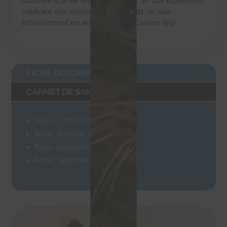
habituée à la vie en appartement. Je suis également
habituée aux chiens et aux enfants. Je suis
actuellement en accueil à Saint-Gratien (95)
FICHE DESCRIPTIVE
CARNET DE SANTÉ
Née le : 01/01/2016
Sexe : femelle
Race : européenne
Robe : tigré poils mi-longs