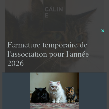
CÂLIN
E
Clo
this
Fermeture temporaire de
mod
l'association pour l'année
2026