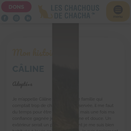
DONS

menu
Mon histoire
CÂLINE
Adopté•e
Je m’appelle Câline je viens d’une famille qui
comptait trop de chats. Je suis réservée, il me faut
du temps pour être en confiance mais une fois ma
confiance gagnée je deviens câline et douce. Un
extérieur serait un plus, cependant je me suis bien