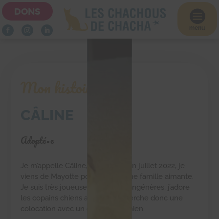
DONS

menu
Mon histoire
CÂLINE
Adopté•e
Je m’appelle Câline, je suis née en juillet 2022, je
viens de Mayotte pour trouver une famille aimante.
Je suis très joueuse avec mes congénères, j’adore
les copains chiens aussi. Je recherche donc une
colocation avec un chat ou un chien.