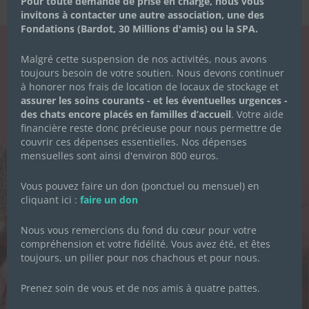
Pour toute demande de prise en charge, nous vous
invitons à contacter une autre association, une des
Fondations (Bardot, 30 Millions d'amis) ou la SPA.
Malgré cette suspension de nos activités, nous avons
LA NEWSLETTER
toujours besoin de votre soutien. Nous devons continuer
à honorer nos frais de location de locaux de stockage et
DES CHACHOUS
assurer les soins courants - et les éventuelles urgences -
des chats encore placés en familles d’accueil
. Votre aide
Inscrivez-vous pour recevoir toute
financière reste donc précieuse pour nous permettre de
l'actualité de l'association.
couvrir ces dépenses essentielles. Nos dépenses
mensuelles sont ainsi d'environ 800 euros.
Vous pouvez faire un don (ponctuel ou mensuel) en
cliquant ici :
faire un don
Prénom
*
Nous vous remercions du fond du cœur pour votre
compréhension et votre fidélité. Vous avez été, et êtes
Nom de famille
*
toujours, un pilier pour nos chachous et pour nous.
Prenez soin de vous et de nos amis à quatre pattes.