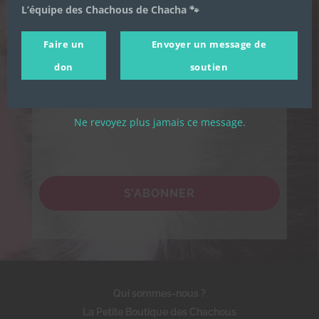
Adresse email
*
L’équipe des Chachous de Chacha 🐾
Je souhaite m'inscrire à la newsletter des
Faire un
Envoyer un message de
Chachous.
don
soutien
En cochant cette case, j'accepte de recevoir par email les
actualités de l'association et j'accepte la Politique de
confidentialité de l'association.
Ne revoyez plus jamais ce message.
S’ABONNER
Qui sommes-nous ?
La Petite Boutique des Chachous