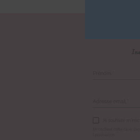
Ins
Prénom
*
Adresse email
*
Je souhaite m'insc
En cochant cette case, j'acc
l'association.