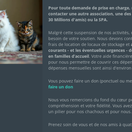
Adopté•e
Pour toute demande de prise en charge, 
contacter une autre association, une des
30 Millions d'amis) ou la SPA.
Caramel est un jeune chat affectueux et collant. Il 
obligatoirement besoin d’un accès extérieur.
Malgré cette suspension de nos activités,
besoin de votre soutien. Nous devons con
frais de location de locaux de stockage et
a
courants - et les éventuelles urgences - 
en familles d’accueil
. Votre aide financièr
FICHE DESCRIPTIVE
CARNET DE SANT
pour nous permettre de couvrir ces dépen
dépenses mensuelles sont ainsi d'environ
Né le : 01/09/2022
Sexe : mâle
Vous pouvez faire un don (ponctuel ou mens
faire un don
Race : européen
Robe : roux
Nous vous remercions du fond du cœur po
compréhension et votre fidélité. Vous avez 
un pilier pour nos chachous et pour nous.
Prenez soin de vous et de nos amis à quat