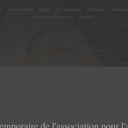
l
l’association
j’agis
je m’engage
j’adopte
chacho
devenir partenaire
contact
emporaire de l'association pour l