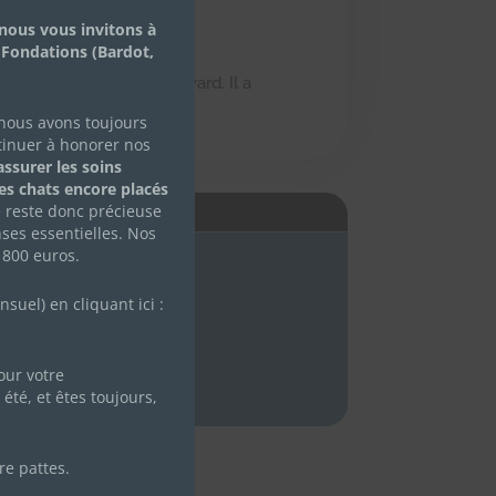
nous vous invitons à
 Fondations (Bardot,
est aussi gourmand et bavard. Il a
 nous avons toujours
tinuer à honorer nos
ssurer les soins
des chats encore placés
e reste donc précieuse
É
ses essentielles. Nos
 800 euros.
uel) en cliquant ici :
ur votre
été, et êtes toujours,
re pattes.