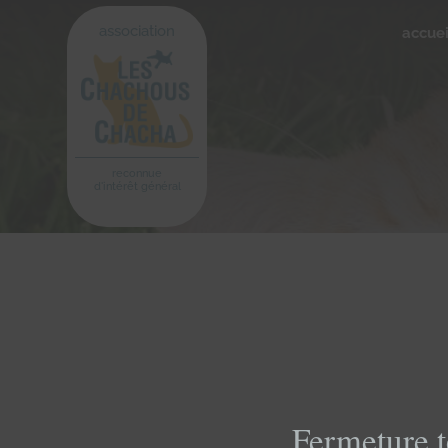
association
accuei
reconnue
d'intérêt général
Fermeture t