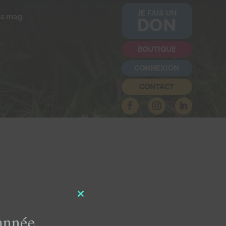
JE FAIS UN
us mag
DON
BOUTIQUE
CONNEXION
CONTACT
Close
this
'année
module