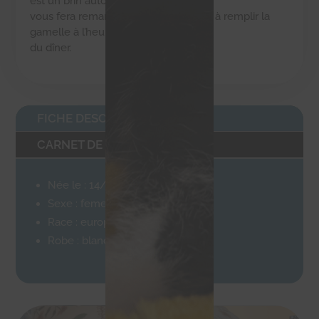
est un brin autoritaire et
vous fera remarquer que vous tardez à remplir la
gamelle à l’heure
du dîner.
FICHE DESCRIPTIVE
CARNET DE SANTÉ
Née le : 14/04/2023
Sexe : femelle
Race : européenne
Robe : blanche et noire