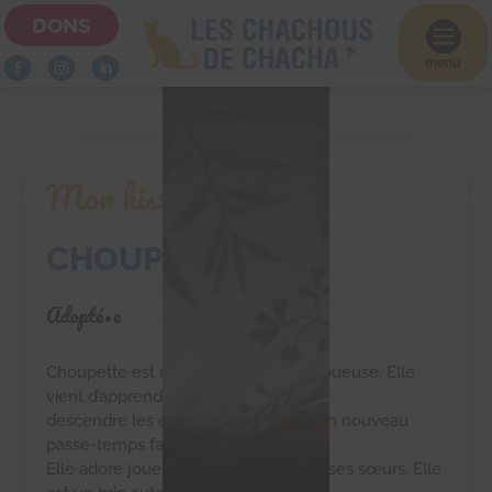
DONS

menu
Mon histoire
CHOUPETTE
Adopté•e
Choupette est une super chatonne joueuse. Elle
vient d’apprendre à monter et
descendre les escaliers, ce qui est son nouveau
passe-temps favori.
Elle adore jouer à cache-cache avec ses sœurs. Elle