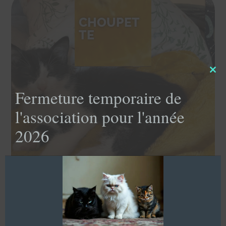
CHOUPET
TE
Clo
this
Fermeture temporaire de
mod
l'association pour l'année
2026