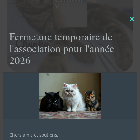
Y
Clo
this
Fermeture temporaire de
mod
l'association pour l'année
2026
Chers amis et soutiens,