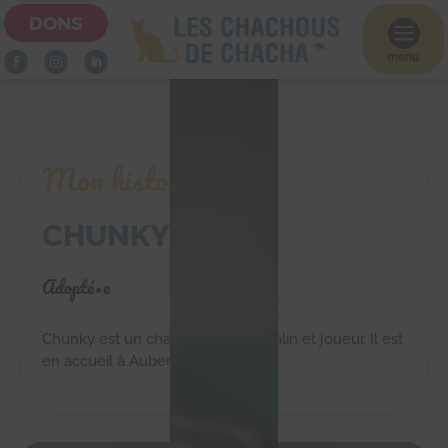
DONS

menu
Mon histoire
CHUNKY
Adopté•e
Chunky est un chaton adorable, câlin et joueur. Il est
en accueil à Aubervilliers (93)