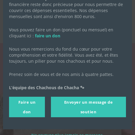
financière reste donc précieuse pour nous permettre de
couvrir ces dépenses essentielles. Nos dépenses
mensuelles sont ainsi d'environ 800 euros.
Vous pouvez faire un don (ponctuel ou mensuel) en
cliquant ici :
faire un don
Nous vous remercions du fond du cœur pour votre
compréhension et votre fidélité. Vous avez été, et êtes
toujours, un pilier pour nos chachous et pour nous.
LA NEWSLETTER
DES CHACHOUS
Prenez soin de vous et de nos amis à quatre pattes.
Inscrivez-vous pour recevoir toute
L’équipe des Chachous de Chacha 🐾
l'actualité de l'association.
Faire un
Envoyer un message de
don
soutien
Prénom
*