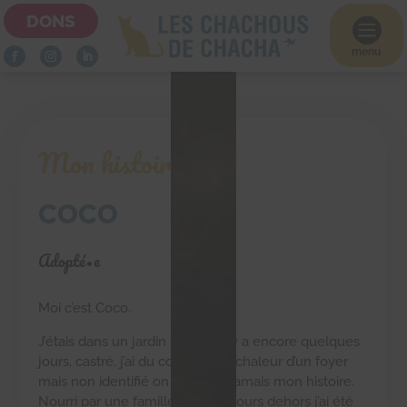
DONS

menu
Mon histoire
COCO
Adopté•e
Moi c’est Coco.
J’étais dans un jardin au froid il y a encore quelques
jours, castré, j’ai du connaître la chaleur d’un foyer
mais non identifié on ne saura jamais mon histoire.
Nourri par une famille mais toujours dehors j’ai été