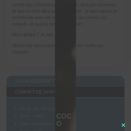
confié aux Chachous de Chacha. J’ai 4 ans (environ),
je suis le chat idéal par excellence. Je suis calme, je
m’entends avec les autres chats, les chiens, les
enfants. Je suis la zénitude même!
Mon
défaut ? Je suis FIV+
Venez me rencontrer et me donner enfin ma
chance!
FICHE DESCRIPTIVE
CARNET DE SANTÉ
Né le : 01/01/2018
COC
Sexe : mâle
O
Race : européen
Clo