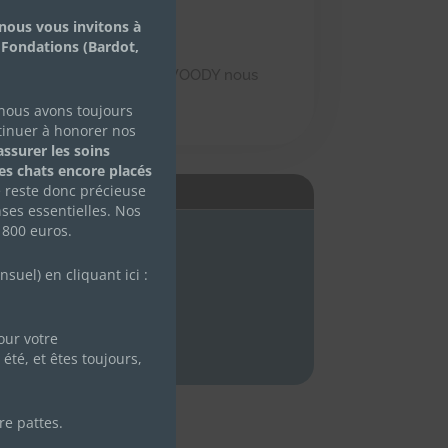
nous vous invitons à
 Fondations (Bardot,
fusionnelle avec son frère WOODY nous
 Ermont (95)
 nous avons toujours
tinuer à honorer nos
ssurer les soins
des chats encore placés
e reste donc précieuse
É
ses essentielles. Nos
 800 euros.
uel) en cliquant ici :
ur votre
été, et êtes toujours,
re pattes.