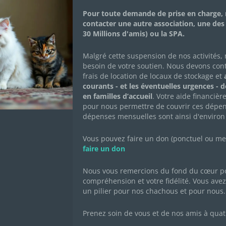
Adopté•e
Pour toute demande de prise en charge, 
contacter une autre association, une des
30 Millions d'amis) ou la SPA.
Comète est timide mais elle progresse très vite, 
cherchons une adoption duo pour eux. En accueil à
Malgré cette suspension de nos activités,
besoin de votre soutien. Nous devons con
frais de location de locaux de stockage et
a
courants - et les éventuelles urgences - 
en familles d’accueil
. Votre aide financièr
FICHE DESCRIPTIVE
CARNET DE SANT
pour nous permettre de couvrir ces dépen
dépenses mensuelles sont ainsi d'environ
Née le : 04/07/2022
Sexe : femelle
Vous pouvez faire un don (ponctuel ou mens
faire un don
Race : européenne
Robe : tigré
Nous vous remercions du fond du cœur po
compréhension et votre fidélité. Vous avez 
un pilier pour nos chachous et pour nous.
Prenez soin de vous et de nos amis à quat