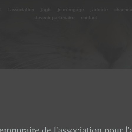
l
l’association
j’agis
je m’engage
j’adopte
chacho
devenir partenaire
contact
emporaire de l'association pour l