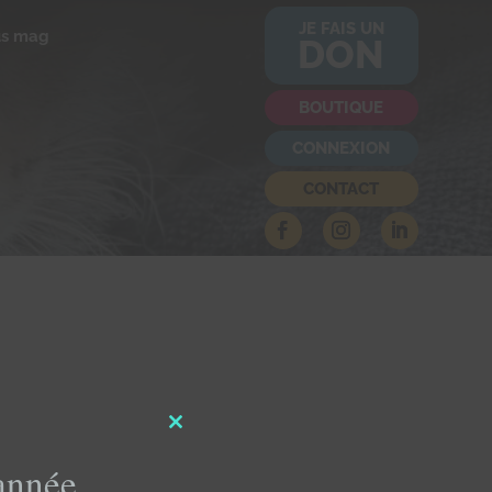
JE FAIS UN
us mag
DON
BOUTIQUE
CONNEXION
CONTACT
Close
this
'année
module