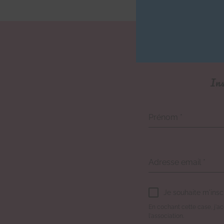
Ins
Prénom
*
Adresse email
*
Je souhaite m'insc
En cochant cette case, j'acc
l'association.