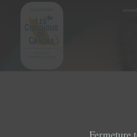
association
accuei
reconnue
d'intérêt général
Fermeture t