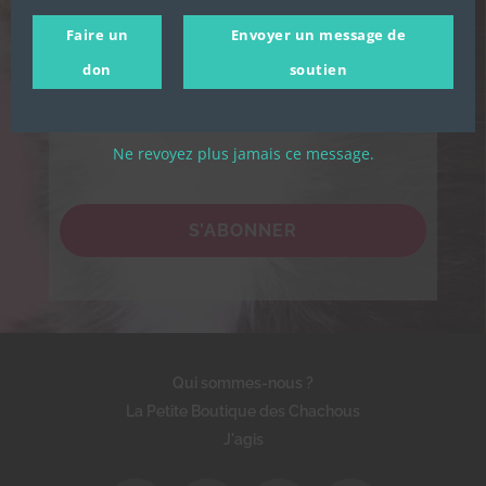
Chachous.
Faire un
Envoyer un message de
En cochant cette case, j'accepte de recevoir par email les
actualités de l'association et j'accepte la Politique de
don
soutien
confidentialité de l'association.
Ne revoyez plus jamais ce message.
S’ABONNER
Qui sommes-nous ?
La Petite Boutique des Chachous
J'agis