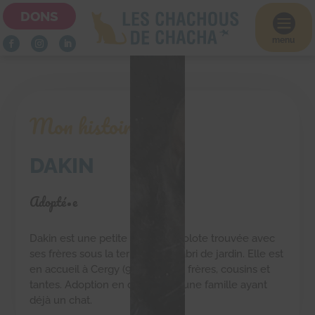
DONS

menu
Mon histoire
DAKIN
Adopté•e
Dakin est une petite minette rigolote trouvée avec
ses frères sous la terrasse d’un abri de jardin. Elle est
en accueil à Cergy (95) avec ses frères, cousins et
tantes. Adoption en duo ou par une famille ayant
déjà un chat.