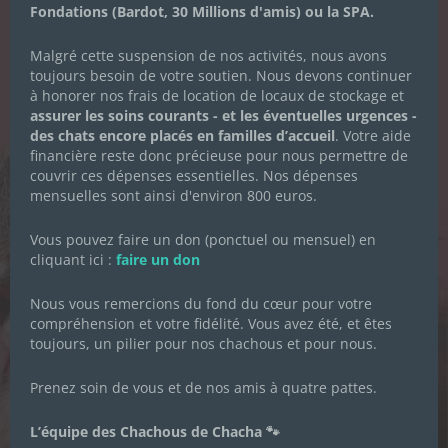
Fondations (Bardot, 30 Millions d'amis) ou la SPA.
LA NEWSLETTER
Malgré cette suspension de nos activités, nous avons
DES CHACHOUS
toujours besoin de votre soutien. Nous devons continuer
à honorer nos frais de location de locaux de stockage et
assurer les soins courants - et les éventuelles urgences -
Inscrivez-vous pour recevoir toute
des chats encore placés en familles d’accueil
. Votre aide
l'actualité de l'association.
financière reste donc précieuse pour nous permettre de
couvrir ces dépenses essentielles. Nos dépenses
mensuelles sont ainsi d'environ 800 euros.
Prénom
*
Vous pouvez faire un don (ponctuel ou mensuel) en
cliquant ici :
faire un don
Nous vous remercions du fond du cœur pour votre
Nom de famille
*
compréhension et votre fidélité. Vous avez été, et êtes
toujours, un pilier pour nos chachous et pour nous.
Prenez soin de vous et de nos amis à quatre pattes.
Adresse email
*
L’équipe des Chachous de Chacha 🐾
Je souhaite m'inscrire à la newsletter des