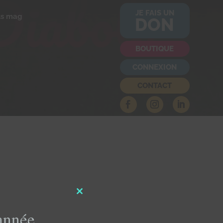
JE FAIS UN
us mag
DON
BOUTIQUE
CONNEXION
CONTACT
Close
this
'année
module