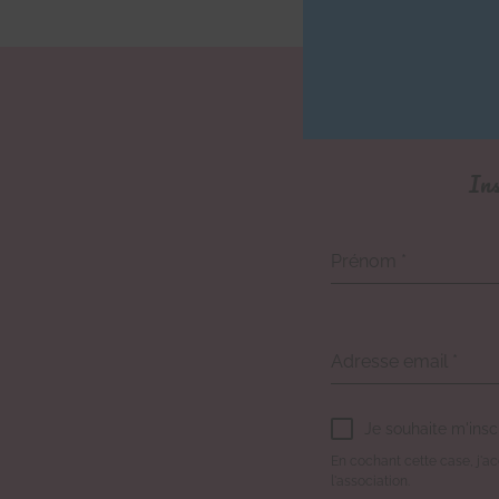
Ins
Prénom
*
Adresse email
*
Je souhaite m'insc
En cochant cette case, j'acc
l'association.