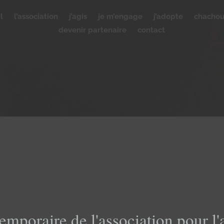
l
l’association
j’agis
je m’engage
j’adopte
chacho
devenir partenaire
contact
emporaire de l'association pour l