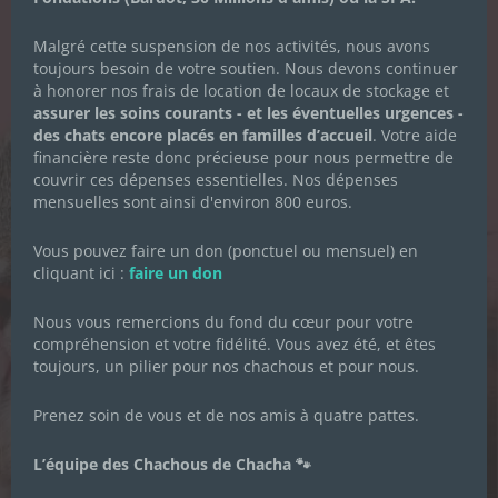
LA NEWSLETTER
DES CHACHOUS
Malgré cette suspension de nos activités, nous avons
toujours besoin de votre soutien. Nous devons continuer
à honorer nos frais de location de locaux de stockage et
Inscrivez-vous pour recevoir toute
assurer les soins courants - et les éventuelles urgences -
l'actualité de l'association.
des chats encore placés en familles d’accueil
. Votre aide
financière reste donc précieuse pour nous permettre de
couvrir ces dépenses essentielles. Nos dépenses
mensuelles sont ainsi d'environ 800 euros.
Prénom
*
Vous pouvez faire un don (ponctuel ou mensuel) en
cliquant ici :
faire un don
Nom de famille
*
Nous vous remercions du fond du cœur pour votre
compréhension et votre fidélité. Vous avez été, et êtes
toujours, un pilier pour nos chachous et pour nous.
Adresse email
*
Prenez soin de vous et de nos amis à quatre pattes.
Je souhaite m'inscrire à la newsletter des
L’équipe des Chachous de Chacha 🐾
Chachous.