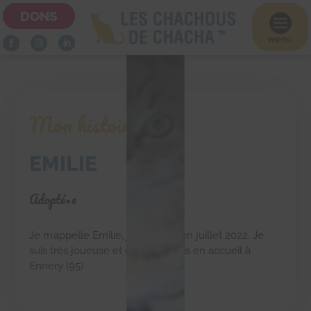
DONS

menu
Mon histoire
EMILIE
Adopté•e
Je m’appelle Emilie, je suis née en juillet 2022. Je
suis très joueuse et câline. Je suis en accueil à
Ennery (95)