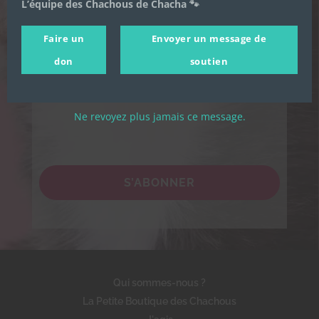
L’équipe des Chachous de Chacha 🐾
Je souhaite m'inscrire à la newsletter des
Faire un
Envoyer un message de
Chachous.
don
soutien
En cochant cette case, j'accepte de recevoir par email les
actualités de l'association et j'accepte la Politique de
confidentialité de l'association.
Ne revoyez plus jamais ce message.
S’ABONNER
Qui sommes-nous ?
La Petite Boutique des Chachous