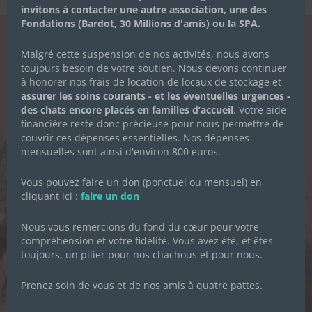
invitons à contacter une autre association, une des
Fondations (Bardot, 30 Millions d'amis) ou la SPA.
Malgré cette suspension de nos activités, nous avons
LA NEWSLETTER
toujours besoin de votre soutien. Nous devons continuer
DES CHACHOUS
à honorer nos frais de location de locaux de stockage et
assurer les soins courants - et les éventuelles urgences -
des chats encore placés en familles d’accueil
. Votre aide
Inscrivez-vous pour recevoir toute
financière reste donc précieuse pour nous permettre de
l'actualité de l'association.
couvrir ces dépenses essentielles. Nos dépenses
mensuelles sont ainsi d'environ 800 euros.
Vous pouvez faire un don (ponctuel ou mensuel) en
Prénom
*
cliquant ici :
faire un don
Nous vous remercions du fond du cœur pour votre
compréhension et votre fidélité. Vous avez été, et êtes
Nom de famille
*
toujours, un pilier pour nos chachous et pour nous.
Prenez soin de vous et de nos amis à quatre pattes.
Adresse email
*