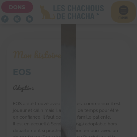
DONS

menu
Mon histoire
EOS
Adopté•e
EOS a été trouvé avec ses frères. comme eux il est
joueur et câlin mais il a besoin de temps pour être
en confiance. Il faut donc une famille patiente.
Il est en accueil à Seraincourt (95) adoptable hors
département si proche. Adoption en duo avec un