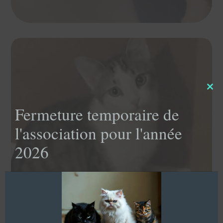
Clo
this
Fermeture temporaire de
mod
l'association pour l'année
2026