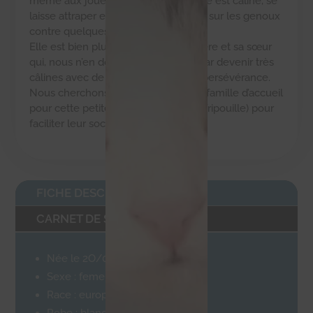
même aux jouets qu’on lui lance). Elle est câline, se
laisse attraper et il lui arrive de rester sur les genoux
contre quelques gratouilles.
Elle est bien plus sociable que sa mère et sa sœur
qui, nous n’en doutons pas, finiront par devenir très
câlines avec de la patience et de la persévérance.
Nous cherchons donc une nouvelle famille d’accueil
pour cette petite famille ( Sirielle et Fripouille) pour
faciliter leur socialisation.
FICHE DESCRIPTIVE
CARNET DE SANTÉ
Née le 2O/05/2020
Sexe : femelle
Race : européen
Robe : blanche et tigrée