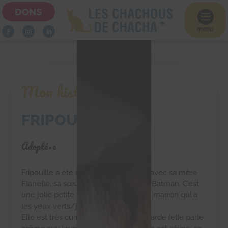
DONS

menu
Mon histoire
FRIPOUILLE
Adopté•e
Fripouille a été recueillie dans la rue avec sa mère
Flanelle, sa sœur Sirielle et son frère Batman. C’est
une jolie petite fille blanche et tigrée marron qui a
les yeux verts/jaunes de sa mère.
Elle est très curieuse, joueuse et bavarde (elle parle