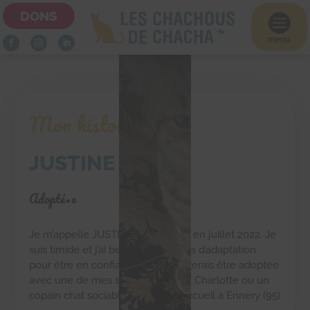
DONS

menu
Mon histoire
JUSTINE
Adopté•e
Je m’appelle JUSTINE, je suis née en juillet 2022. Je
suis timide et j’ai besoin d’un temps d’adaptation
pour être en confiance. Je souhaiterais être adoptée
avec une de mes sœurs Emilie ou Charlotte ou un
copain chat sociable. Je suis en accueil à Ennery (95)