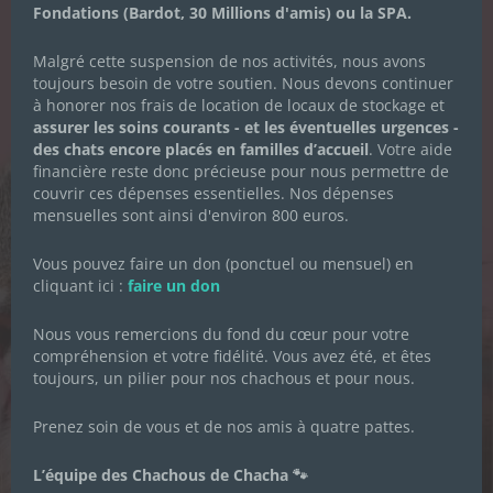
Fondations (Bardot, 30 Millions d'amis) ou la SPA.
LA NEWSLETTER
Malgré cette suspension de nos activités, nous avons
DES CHACHOUS
toujours besoin de votre soutien. Nous devons continuer
à honorer nos frais de location de locaux de stockage et
assurer les soins courants - et les éventuelles urgences -
Inscrivez-vous pour recevoir toute
des chats encore placés en familles d’accueil
. Votre aide
l'actualité de l'association.
financière reste donc précieuse pour nous permettre de
couvrir ces dépenses essentielles. Nos dépenses
mensuelles sont ainsi d'environ 800 euros.
Prénom
*
Vous pouvez faire un don (ponctuel ou mensuel) en
cliquant ici :
faire un don
Nous vous remercions du fond du cœur pour votre
Nom de famille
*
compréhension et votre fidélité. Vous avez été, et êtes
toujours, un pilier pour nos chachous et pour nous.
Prenez soin de vous et de nos amis à quatre pattes.
Adresse email
*
L’équipe des Chachous de Chacha 🐾
Je souhaite m'inscrire à la newsletter des