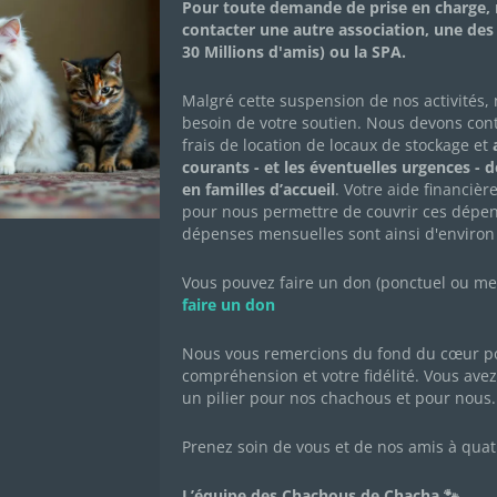
Pour toute demande de prise en charge, 
Adopté•e
contacter une autre association, une des
30 Millions d'amis) ou la SPA.
Malgré cette suspension de nos activités,
besoin de votre soutien. Nous devons con
frais de location de locaux de stockage et
a
FICHE DESCRIPTIVE
CARNET DE SANT
courants - et les éventuelles urgences - 
en familles d’accueil
. Votre aide financièr
pour nous permettre de couvrir ces dépen
Né le : O1/07/2022
dépenses mensuelles sont ainsi d'environ
Sexe : mâle
Race : européen
Vous pouvez faire un don (ponctuel ou mens
Robe : tigré gris
faire un don
Nous vous remercions du fond du cœur po
compréhension et votre fidélité. Vous avez 
un pilier pour nos chachous et pour nous.
Prenez soin de vous et de nos amis à quat
L’équipe des Chachous de Chacha 🐾