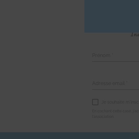
Ins
Prénom
*
Adresse email
*
Je souhaite m'insc
En cochant cette case, j'acc
l'association.