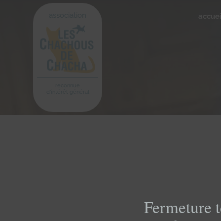
association
accuei
reconnue
d'intérêt général
Fermeture t