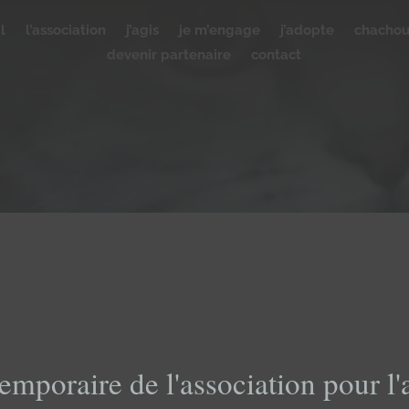
l
l’association
j’agis
je m’engage
j’adopte
chacho
devenir partenaire
contact
emporaire de l'association pour l