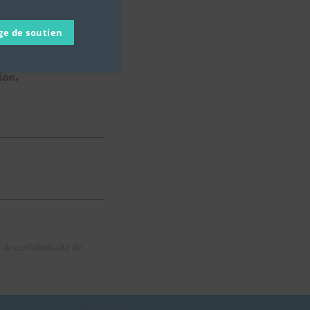
ge de soutien
S
ion.
e de confidentialité de