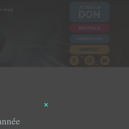
JE FAIS UN
us mag
DON
BOUTIQUE
CONNEXION
CONTACT
Close
this
'année
module