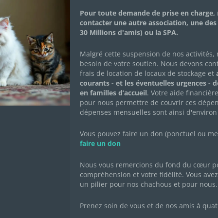
Adopté•e
Pour toute demande de prise en charge, 
contacter une autre association, une des
30 Millions d'amis) ou la SPA.
Je m’appelle Malou je suis un loulou câlin et joueu
accueil à Chars (95) avec ma sœur Lune.
Malgré cette suspension de nos activités,
besoin de votre soutien. Nous devons con
frais de location de locaux de stockage et
a
courants - et les éventuelles urgences - 
en familles d’accueil
. Votre aide financièr
FICHE DESCRIPTIVE
CARNET DE SANT
pour nous permettre de couvrir ces dépen
dépenses mensuelles sont ainsi d'environ
Né le : 20/05/2022
Sexe : mâle
Vous pouvez faire un don (ponctuel ou mens
faire un don
Race : européen
Robe : tigré et blanc
Nous vous remercions du fond du cœur po
compréhension et votre fidélité. Vous avez 
un pilier pour nos chachous et pour nous.
Prenez soin de vous et de nos amis à quat