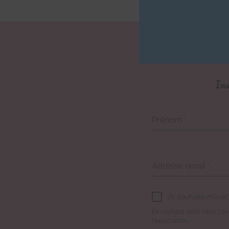
Ins
Prénom
*
Adresse email
*
Je souhaite m'insc
En cochant cette case, j'acc
l'association.