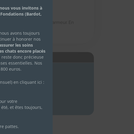
nous vous invitons à
 Fondations (Bardot,
r, un peu brut mais très charmeur. En
 nous avons toujours
tinuer à honorer nos
ssurer les soins
des chats encore placés
e reste donc précieuse
É
ses essentielles. Nos
 800 euros.
uel) en cliquant ici :
ur votre
été, et êtes toujours,
re pattes.