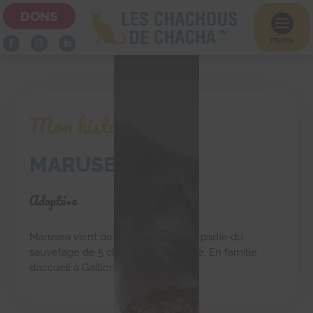
DONS

menu
Mon histoire
MARUSEA
Adopté•e
Marusea vient de Moldavie elle fait partie du
sauvetage de 5 chats. Elle est câline. En famille
d’accueil à Gaillon (27)