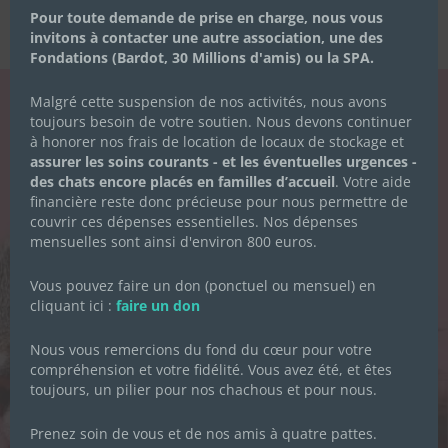
Pour toute demande de prise en charge, nous vous
invitons à contacter une autre association, une des
Fondations (Bardot, 30 Millions d'amis) ou la SPA.
Malgré cette suspension de nos activités, nous avons
toujours besoin de votre soutien. Nous devons continuer
LA NEWSLETTER
à honorer nos frais de location de locaux de stockage et
DES CHACHOUS
assurer les soins courants - et les éventuelles urgences -
des chats encore placés en familles d’accueil
. Votre aide
financière reste donc précieuse pour nous permettre de
Inscrivez-vous pour recevoir toute
couvrir ces dépenses essentielles. Nos dépenses
l'actualité de l'association.
mensuelles sont ainsi d'environ 800 euros.
Vous pouvez faire un don (ponctuel ou mensuel) en
cliquant ici :
faire un don
Prénom
*
Nous vous remercions du fond du cœur pour votre
compréhension et votre fidélité. Vous avez été, et êtes
toujours, un pilier pour nos chachous et pour nous.
Nom de famille
*
Prenez soin de vous et de nos amis à quatre pattes.