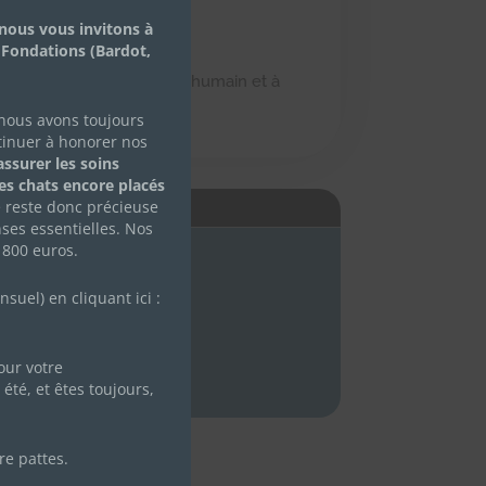
nous vous invitons à
 Fondations (Bardot,
 passé mais très sociable humain et à
5)
 nous avons toujours
tinuer à honorer nos
ssurer les soins
des chats encore placés
e reste donc précieuse
É
ses essentielles. Nos
 800 euros.
uel) en cliquant ici :
ur votre
été, et êtes toujours,
re pattes.