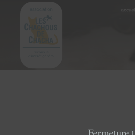
association
accuei
reconnue
d'intérêt général
Fermeture t