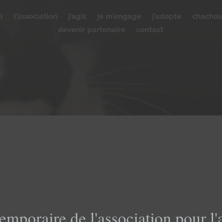
l
l’association
j’agis
je m’engage
j’adopte
chacho
devenir partenaire
contact
emporaire de l'association pour l