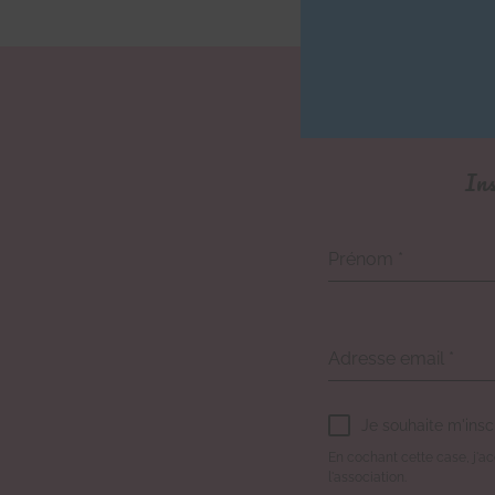
Ins
Prénom
*
Adresse email
*
Je souhaite m'insc
En cochant cette case, j'acc
l'association.