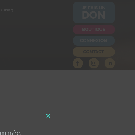
JE FAIS UN
us mag
DON
BOUTIQUE
CONNEXION
CONTACT
Close
this
'année
module