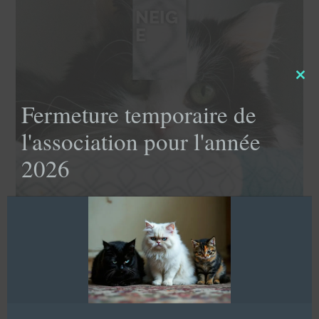
NEIG
E
Clo
this
Fermeture temporaire de
mod
l'association pour l'année
2026