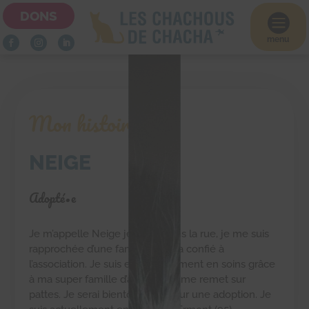
DONS

menu
Mon histoire
NEIGE
Adopté•e
Je m’appelle Neige je vivais dans la rue, je me suis
rapprochée d’une famille qui m’a confié à
l’association. Je suis en actuellement en soins grâce
à ma super famille d’accueil qui me remet sur
pattes. Je serai bientôt prête pour une adoption. Je