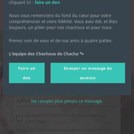
cliquant ici :
faire un don
DES CHACHOUS
Nous vous remercions du fond du cœur pour votre
Inscrivez-vous pour recevoir toute
compréhension et votre fidélité. Vous avez été, et êtes
l'actualité de l'association.
toujours, un pilier pour nos chachous et pour nous.
Prenez soin de vous et de nos amis à quatre pattes.
Prénom
*
L’équipe des Chachous de Chacha 🐾
Faire un
Envoyer un message de
Nom de famille
*
don
soutien
Adresse email
*
Ne revoyez plus jamais ce message.
Je souhaite m'inscrire à la newsletter des
Chachous.
En cochant cette case, j'accepte de recevoir par email les