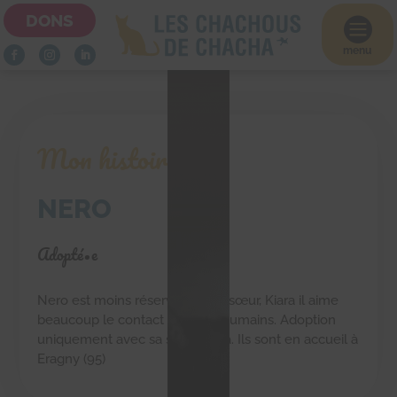
DONS

menu
Mon histoire
NERO
Adopté•e
Nero est moins réservé que sa sœur, Kiara il aime
beaucoup le contact avec les humains. Adoption
uniquement avec sa sœur Kiara. Ils sont en accueil à
Eragny (95)