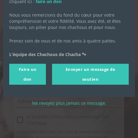
cliquant ici :
faire un don
DES CHACHOUS
Nous vous remercions du fond du cœur pour votre
Inscrivez-vous pour recevoir toute
compréhension et votre fidélité. Vous avez été, et êtes
l'actualité de l'association.
toujours, un pilier pour nos chachous et pour nous.
Prenez soin de vous et de nos amis à quatre pattes.
Prénom
*
L’équipe des Chachous de Chacha 🐾
Faire un
Envoyer un message de
Nom de famille
*
don
soutien
Adresse email
*
Ne revoyez plus jamais ce message.
Je souhaite m'inscrire à la newsletter des
Chachous.
En cochant cette case, j'accepte de recevoir par email les
actualités de l'association et j'accepte la Politique de