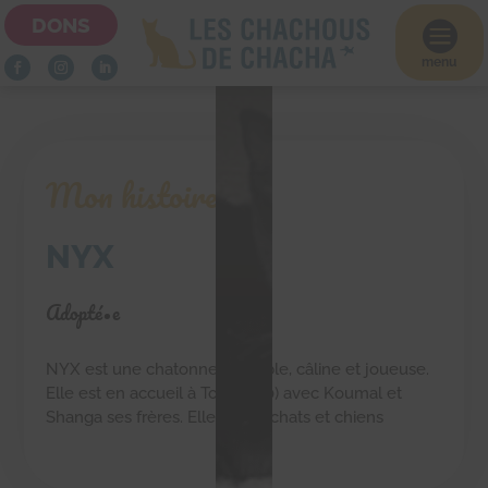
DONS

menu
Mon histoire
NYX
Adopté•e
NYX est une chatonne adorable, câline et joueuse.
Elle est en accueil à Tourly (60) avec Koumal et
Shanga ses frères. Elle est ok chats et chiens