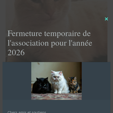
Clo
this
Fermeture temporaire de
mod
l'association pour l'année
2026
Chers amis et soutiens,