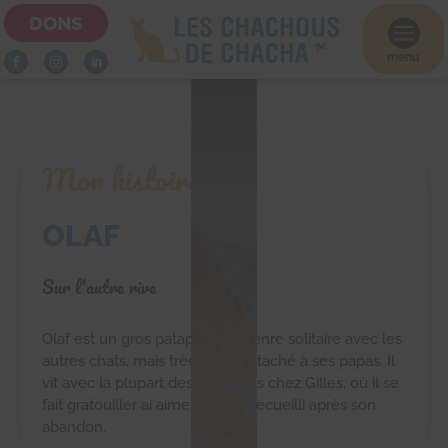
DONS

menu
Mon histoire
OLAF
Sur l'autre rive
Olaf est un gros patapouf du genre solitaire avec les
autres chats, mais trèèèèèès attaché à ses papas. Il
vit avec la plupart des chachous chez Gilles, où il se
fait gratouiller ai aimer. Il a été recueilli après son
abandon.