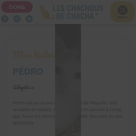
DONS

menu
Mon histoire
PÉDRO
Adopté•e
Pédro est un jeune chat qui vient de Mayotte, très
sociable et collant. Actuellement en accueil à Cergy
(95). Nous lui cherchons une famille d’accueil ou des
adoptants