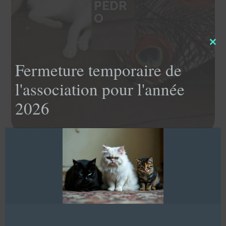
PÉDR
O
Clo
this
Fermeture temporaire de
mod
l'association pour l'année
2026