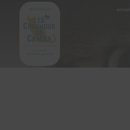
association
accuei
reconnue
d'intérêt général