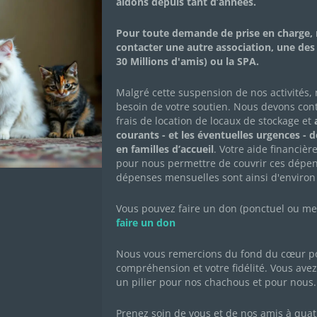
aidons depuis tant d’années.
Adopté•e
Pour toute demande de prise en charge, 
contacter une autre association, une des
30 Millions d'amis) ou la SPA.
Je m’appelle Ronchon mais je porte très mal mon n
râleur mais au contraire un chat câlin et joueur. Je
Malgré cette suspension de nos activités,
enfants par contre je suis pas très à l’aise avec les
besoin de votre soutien. Nous devons con
pour mon épanouissement. Je suis en accueil à Sart
frais de location de locaux de stockage et
a
courants - et les éventuelles urgences - 
en familles d’accueil
. Votre aide financièr
pour nous permettre de couvrir ces dépen
FICHE DESCRIPTIVE
CARNET DE SANT
dépenses mensuelles sont ainsi d'environ
Vous pouvez faire un don (ponctuel ou mens
Né le : 01/01/2018
faire un don
Sexe : mâle
Race : européen
Nous vous remercions du fond du cœur po
compréhension et votre fidélité. Vous avez 
Robe : tigré brun
un pilier pour nos chachous et pour nous.
Prenez soin de vous et de nos amis à quat