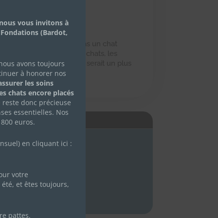
nous vous invitons à
 Fondations (Bardot,
om, en effet je ne suis pas un chat
 m’entends avec les autres chats, les
 nous avons toujours
 chiens. Un accès extérieur serait un plus
tinuer à honorer nos
rouville (78)
ssurer les soins
des chats encore placés
e reste donc précieuse
ses essentielles. Nos
É
 800 euros.
uel) en cliquant ici :
ur votre
été, et êtes toujours,
re pattes.