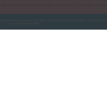
epte de recevoir par email les actualités de l'association et j'accepte la Politiqu
e expérience sur notre site Web. Si vous continuez à utiliser ce site, nou
vous en êtes satisfait.
S’ABONNER
Les Chachous de Chacha - Tous droits réservés - Réalisé par
Bertra