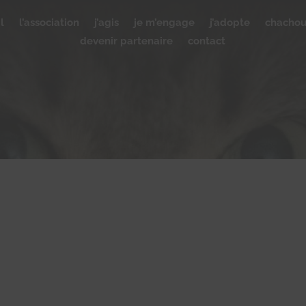
l
l’association
j’agis
je m’engage
j’adopte
chacho
devenir partenaire
contact