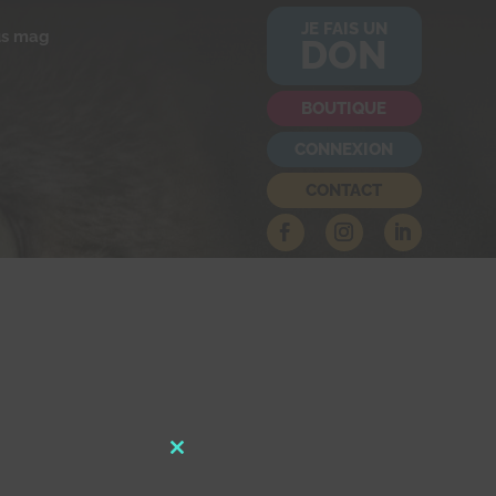
JE FAIS UN
us mag
DON
BOUTIQUE
CONNEXION
CONTACT
Close
this