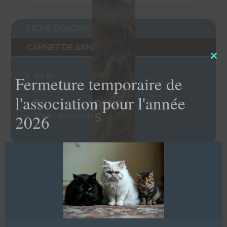
FICHE DESCRIPTIVE
CARNET DE SANTÉ
Clo
this
Né le :
Fermeture temporaire de
mod
Sexe : mâle
l'association pour l'année
RUFU
Race : européen
S
Robe : tigré brun
2026