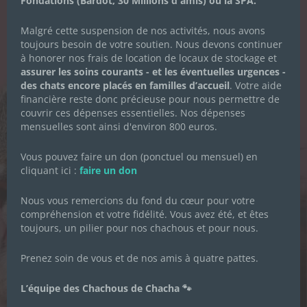
Fondations (Bardot, 30 Millions d'amis) ou la SPA.
LA NEWSLETTER
Malgré cette suspension de nos activités, nous avons
DES CHACHOUS
toujours besoin de votre soutien. Nous devons continuer
à honorer nos frais de location de locaux de stockage et
Inscrivez-vous pour recevoir toute
assurer les soins courants - et les éventuelles urgences -
l'actualité de l'association.
des chats encore placés en familles d’accueil
. Votre aide
financière reste donc précieuse pour nous permettre de
couvrir ces dépenses essentielles. Nos dépenses
mensuelles sont ainsi d'environ 800 euros.
Prénom
*
Vous pouvez faire un don (ponctuel ou mensuel) en
cliquant ici :
faire un don
Nom de famille
*
Nous vous remercions du fond du cœur pour votre
compréhension et votre fidélité. Vous avez été, et êtes
toujours, un pilier pour nos chachous et pour nous.
Adresse email
*
Prenez soin de vous et de nos amis à quatre pattes.
L’équipe des Chachous de Chacha 🐾
Je souhaite m'inscrire à la newsletter des
Chachous.