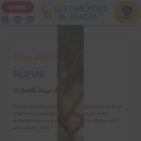
DONS

menu
Mon histoire
RUFUS
En famille longue durée
Rufus est arrivé récemment à l’association c’est un
chat timide mais qui se laisse caresser. Il est
actuellement en accueil à Grisy-les- Plâtres avec
son copain Twist.