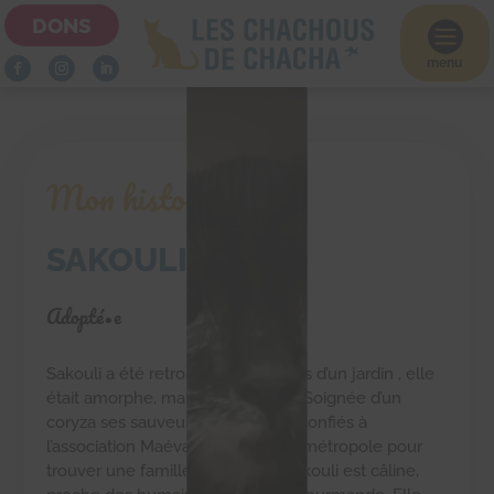
DONS

menu
Mon histoire
SAKOULI
Adopté•e
Sakouli a été retrouvée aux abords d’un jardin , elle
était amorphe, maigre et malade. Soignée d’un
coryza ses sauveurs l’ont ensuite confiés à
l’association Maéva. Elle arrive en métropole pour
trouver une famille pour la vie. Sakouli est câline,