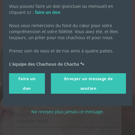
Vous pouvez faire un don (ponctuel ou mensuel) en
cliquant ici :
faire un don
LA NEWSLETTER
DES CHACHOUS
Nous vous remercions du fond du cœur pour votre
compréhension et votre fidélité. Vous avez été, et êtes
toujours, un pilier pour nos chachous et pour nous.
Inscrivez-vous pour recevoir toute
l'actualité de l'association.
Prenez soin de vous et de nos amis à quatre pattes.
L’équipe des Chachous de Chacha 🐾
Prénom
*
Faire un
Envoyer un message de
don
soutien
Nom de famille
*
Ne revoyez plus jamais ce message.
Adresse email
*