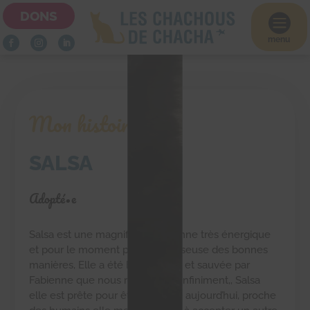
DONS

menu
Mon histoire
SALSA
Adopté•e
Salsa est une magnifique chatonne très énergique
et pour le moment peu connaisseuse des bonnes
manières, Elle a été Biberonnée et sauvée par
Fabienne que nous remercions infiniment,, Salsa
elle est prête pour être adoptée aujourd’hui, proche