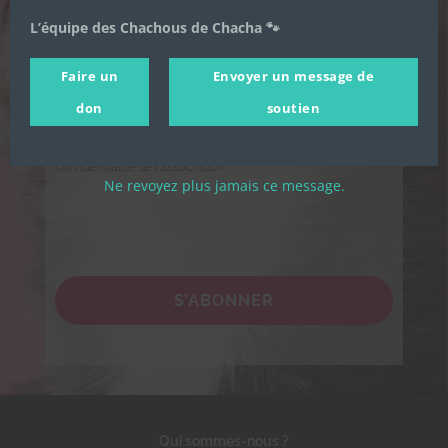
L’équipe des Chachous de Chacha 🐾
Adresse email
*
Faire un
Envoyer un message de
Je souhaite m'inscrire à la newsletter des
Chachous.
don
soutien
En cochant cette case, j'accepte de recevoir par email les
actualités de l'association et j'accepte la Politique de
confidentialité de l'association.
Ne revoyez plus jamais ce message.
S’ABONNER
Qui sommes-nous ?