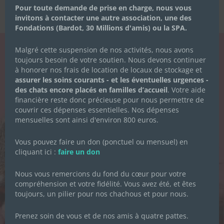
Pour toute demande de prise en charge, nous vous
invitons à contacter une autre association, une des
Fondations (Bardot, 30 Millions d'amis) ou la SPA.
Malgré cette suspension de nos activités, nous avons
toujours besoin de votre soutien. Nous devons continuer
LA NEWSLETTER
à honorer nos frais de location de locaux de stockage et
DES CHACHOUS
assurer les soins courants - et les éventuelles urgences -
des chats encore placés en familles d’accueil
. Votre aide
financière reste donc précieuse pour nous permettre de
Inscrivez-vous pour recevoir toute
couvrir ces dépenses essentielles. Nos dépenses
l'actualité de l'association.
mensuelles sont ainsi d'environ 800 euros.
Vous pouvez faire un don (ponctuel ou mensuel) en
cliquant ici :
faire un don
Prénom
*
Nous vous remercions du fond du cœur pour votre
compréhension et votre fidélité. Vous avez été, et êtes
toujours, un pilier pour nos chachous et pour nous.
Nom de famille
*
Prenez soin de vous et de nos amis à quatre pattes.