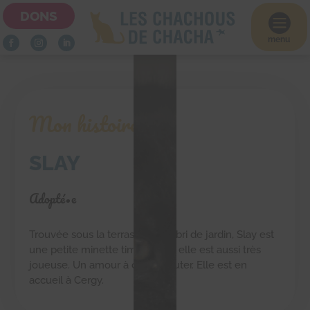
DONS

menu
Mon histoire
SLAY
Adopté•e
Trouvée sous la terrasse d’un abri de jardin, Slay est
une petite minette timide mais elle est aussi très
joueuse. Un amour à chouchouter. Elle est en
accueil à Cergy.