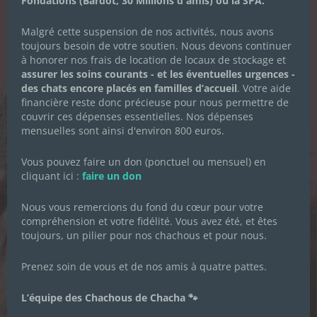
Fondations (Bardot, 30 Millions d'amis) ou la SPA.
LA NEWSLETTER
Malgré cette suspension de nos activités, nous avons
DES CHACHOUS
toujours besoin de votre soutien. Nous devons continuer
à honorer nos frais de location de locaux de stockage et
Inscrivez-vous pour recevoir toute
assurer les soins courants - et les éventuelles urgences -
l'actualité de l'association.
des chats encore placés en familles d’accueil
. Votre aide
financière reste donc précieuse pour nous permettre de
couvrir ces dépenses essentielles. Nos dépenses
mensuelles sont ainsi d'environ 800 euros.
Prénom
*
Vous pouvez faire un don (ponctuel ou mensuel) en
cliquant ici :
faire un don
Nom de famille
*
Nous vous remercions du fond du cœur pour votre
compréhension et votre fidélité. Vous avez été, et êtes
toujours, un pilier pour nos chachous et pour nous.
Adresse email
*
Prenez soin de vous et de nos amis à quatre pattes.
L’équipe des Chachous de Chacha 🐾
Je souhaite m'inscrire à la newsletter des
Chachous.