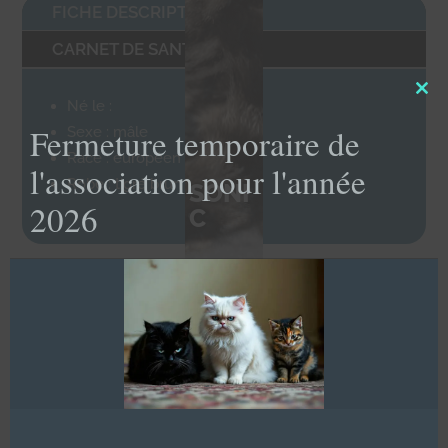
FICHE DESCRIPTIVE
CARNET DE SANTÉ
Clo
Né le :
this
Fermeture temporaire de
Sexe : mâle
mod
Race : européen
l'association pour l'année
Robe : tigré brun
SONI
2026
C