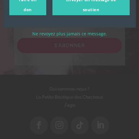
confidentialité de l'association.
don
soutien
Ne revoyez plus jamais ce message.
S’ABONNER
Qui sommes-nous ?
La Petite Boutique des Chachous
J'agis