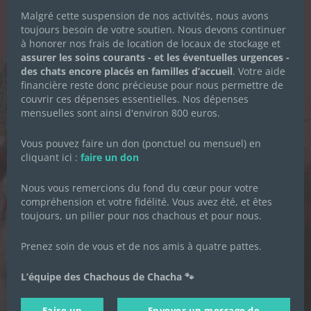
DES CHACHOUS
Malgré cette suspension de nos activités, nous avons
toujours besoin de votre soutien. Nous devons continuer
Inscrivez-vous pour recevoir toute
à honorer nos frais de location de locaux de stockage et
l'actualité de l'association.
assurer les soins courants - et les éventuelles urgences -
des chats encore placés en familles d’accueil
. Votre aide
financière reste donc précieuse pour nous permettre de
couvrir ces dépenses essentielles. Nos dépenses
mensuelles sont ainsi d'environ 800 euros.
Prénom
*
Vous pouvez faire un don (ponctuel ou mensuel) en
cliquant ici :
faire un don
Nom de famille
*
Nous vous remercions du fond du cœur pour votre
compréhension et votre fidélité. Vous avez été, et êtes
toujours, un pilier pour nos chachous et pour nous.
Adresse email
*
Prenez soin de vous et de nos amis à quatre pattes.
Je souhaite m'inscrire à la newsletter des
Chachous.
L’équipe des Chachous de Chacha 🐾
En cochant cette case, j'accepte de recevoir par email les
actualités de l'association et j'accepte la Politique de
Faire un
Envoyer un message de