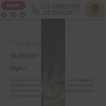
DONS

menu
Mon histoire
SUNDAY
Adopté•e
Sunday est un chat décrit comme très intelligent et
qui donne beaucoup d’amour aux humains comme
aux copains chats. Un amour à 4 pattes à découvrir.
Il est en accueil à Franconville (95)