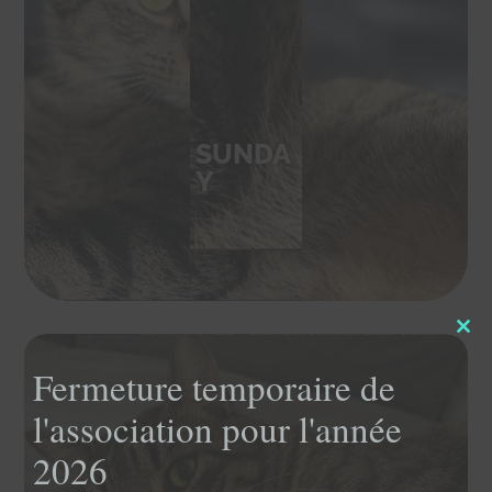
SUNDA
Y
Clo
this
Fermeture temporaire de
mod
l'association pour l'année
2026