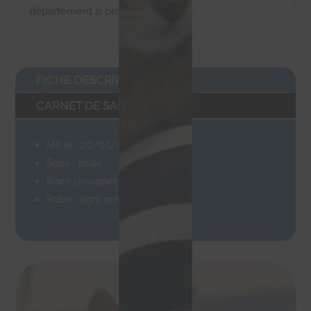
département si proche
FICHE DESCRIPTIVE
CARNET DE SANTÉ
Né le : 20/05/2022
Sexe : mâle
Race : européen
Robe : tigré gris