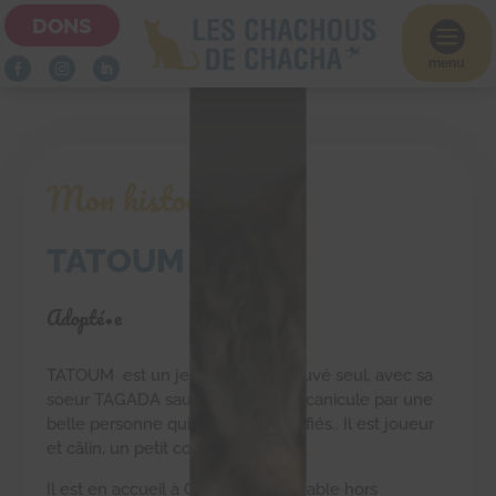
DONS

menu
Mon histoire
TATOUM
Adopté•e
TATOUM est un jeune chaton trouvé seul, avec sa
soeur TAGADA sauvés un jour de canicule par une
belle personne qui nous les a confiés.. Il est joueur
et câlin, un petit coeur à découvrir.
Il est en accueil à Osny (95), adoptable hors