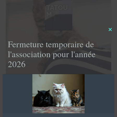
TATOU
M
Clo
this
Fermeture temporaire de
mod
l'association pour l'année
2026