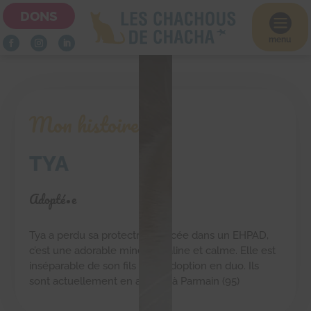
DONS

menu
Mon histoire
TYA
Adopté•e
Tya a perdu sa protectrice placée dans un EHPAD,
c’est une adorable minette, câline et calme. Elle est
inséparable de son fils Tino, adoption en duo. Ils
sont actuellement en accueil à Parmain (95)