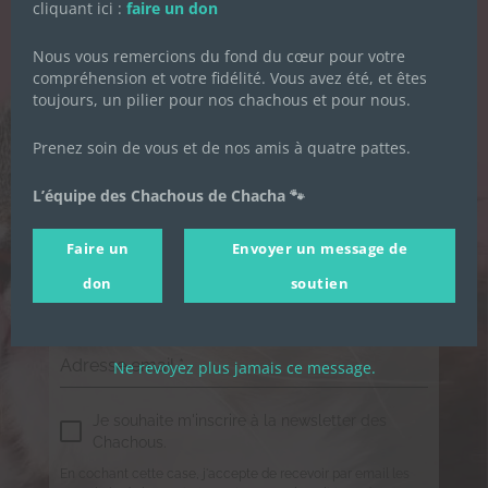
cliquant ici :
faire un don
DES CHACHOUS
Nous vous remercions du fond du cœur pour votre
Inscrivez-vous pour recevoir toute
compréhension et votre fidélité. Vous avez été, et êtes
l'actualité de l'association.
toujours, un pilier pour nos chachous et pour nous.
Prenez soin de vous et de nos amis à quatre pattes.
Prénom
*
L’équipe des Chachous de Chacha 🐾
Faire un
Envoyer un message de
Nom de famille
*
don
soutien
Adresse email
*
Ne revoyez plus jamais ce message.
Je souhaite m'inscrire à la newsletter des
Chachous.
En cochant cette case, j'accepte de recevoir par email les