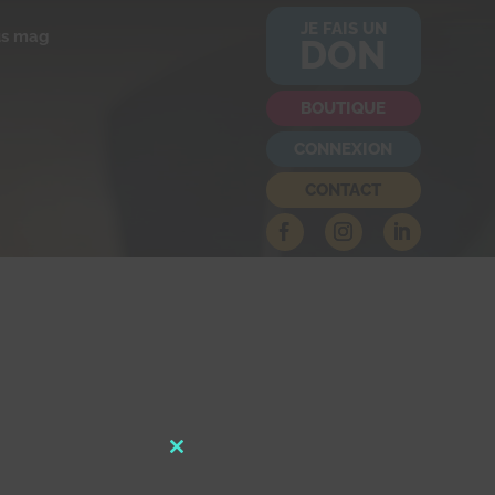
JE FAIS UN
us mag
DON
BOUTIQUE
CONNEXION
CONTACT
Close
this