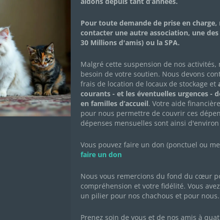
aidons depuis tant d’années.
Adopté•e
Pour toute demande de prise en charge, 
contacter une autre association, une des
30 Millions d'amis) ou la SPA.
Ulysse est un chaton très joueur qui adore se bagarr
beaucoup la sieste et en général se met dans un co
Malgré cette suspension de nos activités,
seul pour l’après-midi. Ulysse joue également beau
besoin de votre soutien. Nous devons con
partage également beaucoup de câlins. Il est en a
frais de location de locaux de stockage et
a
courants - et les éventuelles urgences - 
en familles d’accueil
. Votre aide financièr
pour nous permettre de couvrir ces dépen
FICHE DESCRIPTIVE
CARNET DE SANT
dépenses mensuelles sont ainsi d'environ
Vous pouvez faire un don (ponctuel ou mens
Né le : 22/09/2023
faire un don
Sexe : mâle
Race : européen
Nous vous remercions du fond du cœur po
compréhension et votre fidélité. Vous avez 
Robe : noire
un pilier pour nos chachous et pour nous.
Prenez soin de vous et de nos amis à quat