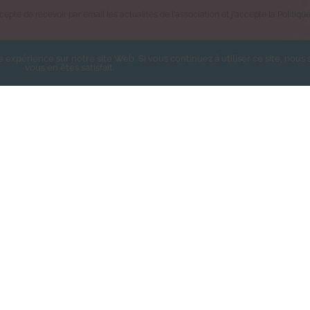
epte de recevoir par email les actualités de l'association et j'accepte la Politiqu
e expérience sur notre site Web. Si vous continuez à utiliser ce site, nou
vous en êtes satisfait.
S’ABONNER
Les Chachous de Chacha - Tous droits réservés - Réalisé par
Bertra