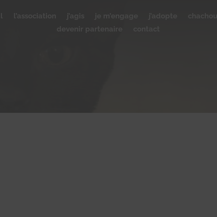
l
l’association
j’agis
je m’engage
j’adopte
chacho
devenir partenaire
contact