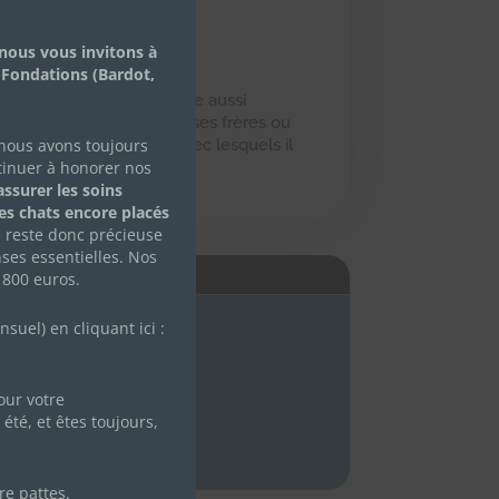
nous vous invitons à
 Fondations (Bardot,
er avec ses frères. Il aime aussi
in tranquille avec un de ses frères ou
 nous avons toujours
coup avec les enfants avec lesquels il
tinuer à honorer nos
ccueil à Colombes (92)
ssurer les soins
des chats encore placés
e reste donc précieuse
ses essentielles. Nos
É
 800 euros.
uel) en cliquant ici :
ur votre
été, et êtes toujours,
re pattes.