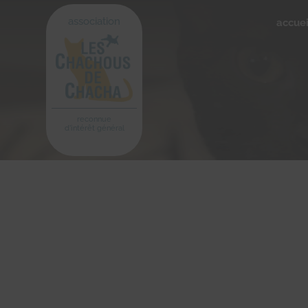
association
accuei
reconnue
d'intérêt général