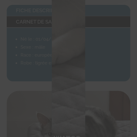
FICHE DESCRIPTIVE
CARNET DE SANTÉ
Né le : 01/04/2023
Sexe : mâle
Race : européenne
Robe : tigrée et blanche