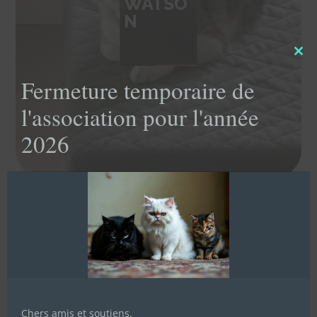
WATSO
N
Clo
this
Fermeture temporaire de
mod
l'association pour l'année
2026
Chers amis et soutiens,