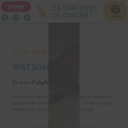
DONS

menu
Mon histoire
WATSON
En cours d'adoption
Watson est un loulou timide mais qui ne demande
qu’à prendre confiance en l’humain. Il a besoin d’un
copain chat. En accueil à Franconville (95)