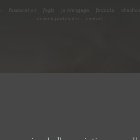
l
l’association
j’agis
je m’engage
j’adopte
chacho
devenir partenaire
contact