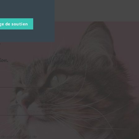
ge de soutien
S
ion.
e de confidentialité de