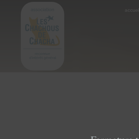
association
accuei
reconnue
d'intérêt général