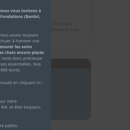
nous vous invitons à
 Fondations (Bardot,
uer mais il aime les câlins. Zao aura
re de sa fratrie) pour s’épanouir. Il est
 nous avons toujours
tinuer à honorer nos
ssurer les soins
des chats encore placés
e reste donc précieuse
É
ses essentielles. Nos
 800 euros.
uel) en cliquant ici :
ur votre
été, et êtes toujours,
re pattes.