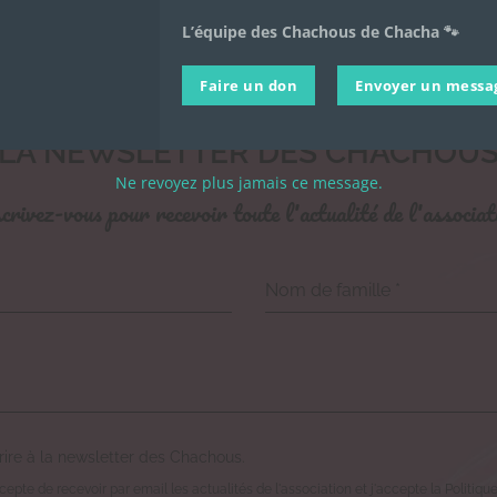
L’équipe des Chachous de Chacha 🐾
Faire un don
Envoyer un messa
LA NEWSLETTER DES CHACHOU
Ne revoyez plus jamais ce message.
crivez-vous pour recevoir toute l'actualité de l'associat
Nom de famille
*
rire à la newsletter des Chachous.
epte de recevoir par email les actualités de l'association et j'accepte la Politiqu