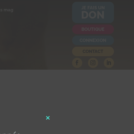
JE FAIS UN
us mag
DON
BOUTIQUE
CONNEXION
CONTACT
Close
this
module