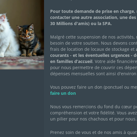
Adopté•e
Pour toute demande de prise en charge, 
contacter une autre association, une des
30 Millions d'amis) ou la SPA.
Zao a été trouvé avec toute sa famille. Zao adore jo
besoin d’un extérieur et d’un copain chat (ou un memb
Malgré cette suspension de nos activités,
en accueil à Ivry-le-Temple (60)
besoin de votre soutien. Nous devons con
frais de location de locaux de stockage et
a
courants - et les éventuelles urgences - 
en familles d’accueil
. Votre aide financièr
FICHE DESCRIPTIVE
CARNET DE SANT
pour nous permettre de couvrir ces dépen
dépenses mensuelles sont ainsi d'environ
Né le : 15/04/2023
Vous pouvez faire un don (ponctuel ou mens
Sexe : mâle
faire un don
Race : européen
Nous vous remercions du fond du cœur po
Robe : tigré roux
compréhension et votre fidélité. Vous avez 
un pilier pour nos chachous et pour nous.
Prenez soin de vous et de nos amis à quat